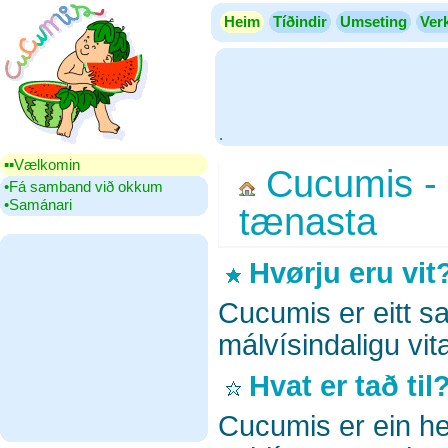
Heim
Tíðindir
Umseting
Ver
.
▪▪‎Vælkomin
Cucumis - 
•‎Fá samband við okkum
•‎Samánari
tænasta
Hvørju eru vit
Cucumis er eitt s
málvísindaligu vit
Hvat er tað til
Cucumis er ein hei