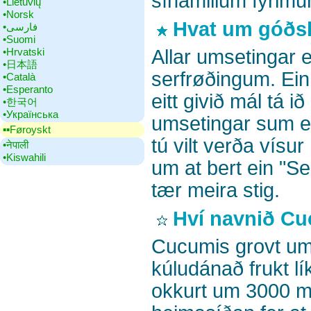
sínámillum fyrimu
•‎Lietuvių
•‎Norsk
Hvat um góðs
•‎فارسی
•‎Suomi
Allar umsetingar 
•‎Hrvatski
•‎日本語
serfrøðingum. Ein 
•‎Català
•‎Esperanto
eitt givið mál tá i
•‎한국어
•‎Українська
umsetingar sum er
▪▪‎Føroyskt
tú vilt verða vísur
•‎नेपाली
•‎Kiswahili
um at bert ein "S
tær meira stig.
Hví navnið C
Cucumis grovt ums
kúludánað frukt lí
okkurt um 3000 m