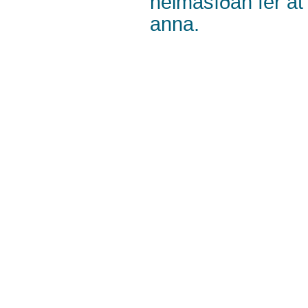
heimasíðan fer at 
anna.