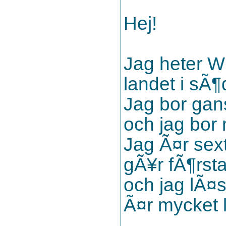
Hej!
Jag heter W
landet i sÃ¶
Jag bor gan
och jag bor
Jag Ã¤r sext
gÃ¥r fÃ¶rst
och jag lÃ¤
Ã¤r mycket l