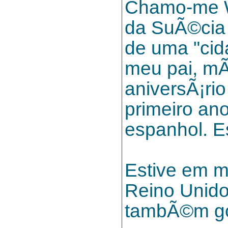
Chamo-me Wi
da SuÃ©cia 
de uma "ci
meu pai, mÃ
aniversÃ¡ri
primeiro an
espanhol. Es
Estive em m
Reino Unido,
tambÃ©m go