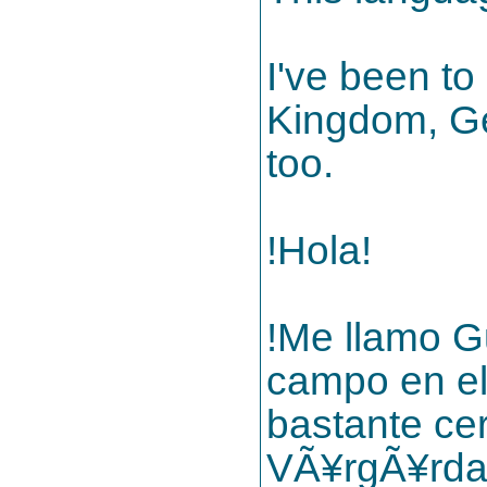
I've been to
Kingdom, Ger
too.
!Hola!
!Me llamo Gu
campo en el
bastante ce
VÃ¥rgÃ¥rda 