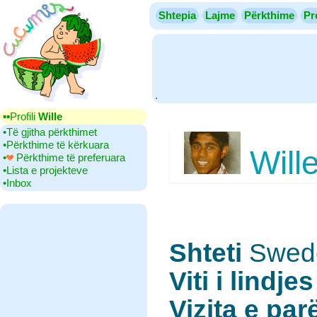
Shtepia
Lajme
Përkthime
Pr
.
▪▪‎Profili
Wille
•‎Të gjitha përkthimet
•‎Përkthime të kërkuara
Will
•‎
Përkthime të preferuara
•‎Lista e projekteve
•‎Inbox
Shteti
‎Swe
Viti i lindjes
Vizita e par