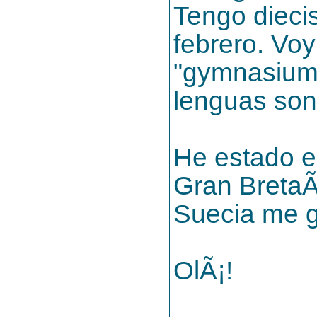
Tengo dieci
febrero. Voy
"gymnasium"
lenguas son 
He estado e
Gran BretaÃ±
Suecia me 
OlÃ¡!