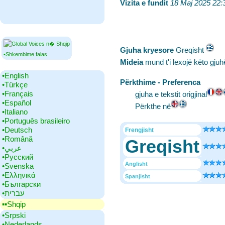
Vizita e fundit
‎
18 Maj 2025 22:
Gjuha kryesore
‎Greqisht
▪Shkembime falas
Mideia
mund t'i lexojë këto gjuh
•‎English
Përkthime - Preferenca
•‎Türkçe
•‎Français
gjuha e tekstit origjinal
•‎Español
Përkthe në
•‎Italiano
•‎Português brasileiro
•‎Deutsch
Frengjisht
•‎Română
Greqisht
•‎عربي
•‎Русский
Anglisht
•‎Svenska
•‎Ελληνικά
Spanjisht
•‎Български
•‎עברית
▪▪‎Shqip
•‎Srpski
•‎Nederlands