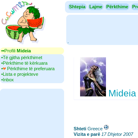
Shtepia
Lajme
Përkthime
Pr
.
▪▪‎Profili
Mideia
•‎Të gjitha përkthimet
•‎Përkthime të kërkuara
•‎
Përkthime të preferuara
•‎Lista e projekteve
•‎Inbox
Mideia
Shteti
‎Greece
Vizita e parë
‎
17 Dhjetor 2007