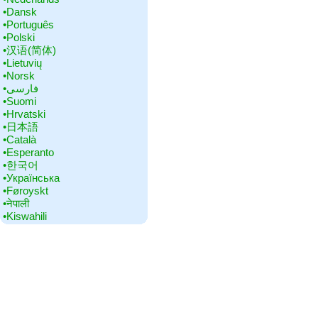
•‎Dansk
•‎Português
•‎Polski
•‎汉语(简体)
•‎Lietuvių
•‎Norsk
•‎فارسی
•‎Suomi
•‎Hrvatski
•‎日本語
•‎Català
•‎Esperanto
•‎한국어
•‎Українська
•‎Føroyskt
•‎नेपाली
•‎Kiswahili