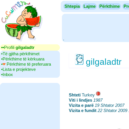
Shtepia
Lajme
Përkthime
Pr
.
▪▪‎Profili
gilgaladtr
•‎Të gjitha përkthimet
•‎Përkthime të kërkuara
gilgaladtr
•‎
Përkthime të preferuara
•‎Lista e projekteve
•‎Inbox
Shteti
‎Turkey
Viti i lindjes
‎
1987
Vizita e parë
‎
19 Shtator 2007
Vizita e fundit
‎
22 Shtator 2009 