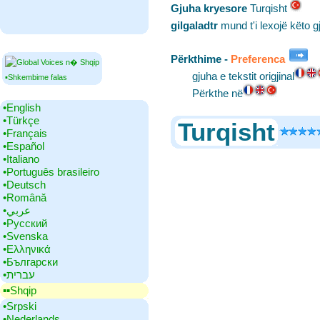
Gjuha kryesore
‎Turqisht
gilgaladtr
mund t'i lexojë këto 
Përkthime -
Preferenca
gjuha e tekstit origjinal
▪Shkembime falas
Përkthe në
•‎English
•‎Türkçe
Turqisht
•‎Français
•‎Español
•‎Italiano
•‎Português brasileiro
•‎Deutsch
•‎Română
•‎عربي
•‎Русский
•‎Svenska
•‎Ελληνικά
•‎Български
•‎עברית
▪▪‎Shqip
•‎Srpski
•‎Nederlands