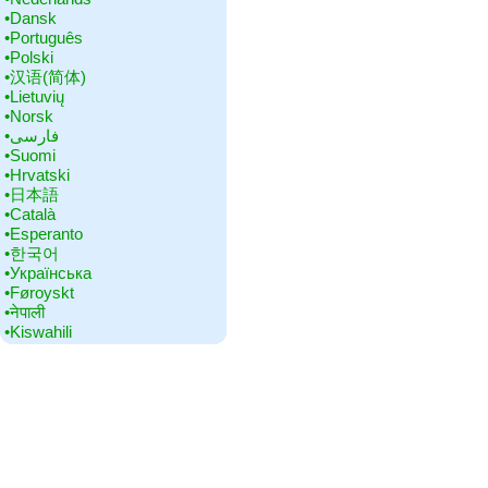
•‎Dansk
•‎Português
•‎Polski
•‎汉语(简体)
•‎Lietuvių
•‎Norsk
•‎فارسی
•‎Suomi
•‎Hrvatski
•‎日本語
•‎Català
•‎Esperanto
•‎한국어
•‎Українська
•‎Føroyskt
•‎नेपाली
•‎Kiswahili