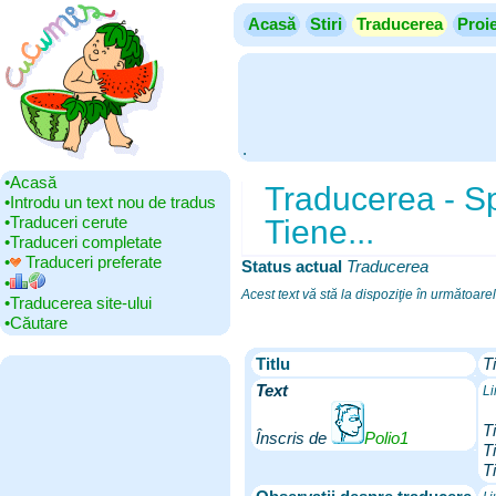
Acasă
Stiri
Traducerea
Proi
.
•‎Acasă
Traducerea - Sp
•‎Introdu un text nou de tradus
•‎Traduceri cerute
Tiene...
•‎Traduceri completate
•‎
Traduceri preferate
Status actual
‎
Traducerea
•‎
Acest text vă stă la dispoziţie în următoare
•‎Traducerea site-ului
•‎Căutare
Titlu
T
Text
Li
T
Înscris de
Polio1
T
T