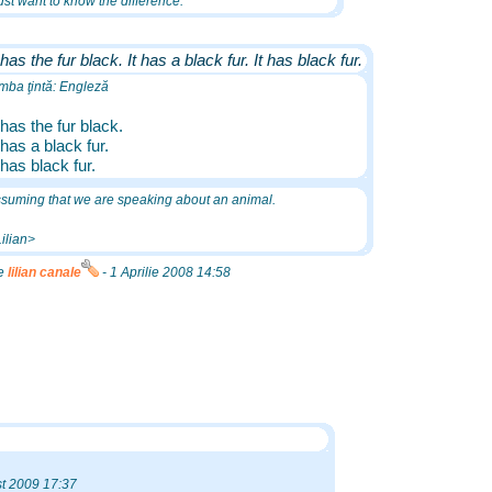
just want to know the difference.
 has the fur black. It has a black fur. It has black fur.
mba ţintă: Engleză
 has the fur black.
 has a black fur.
 has black fur.
suming that we are speaking about an animal.
ilian>
re
lilian canale
- 1 Aprilie 2008 14:58
t 2009 17:37