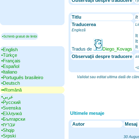
Observaţii despre traducere
I 
Titlu
It
Traducerea
Li
Engleză
It
▪Schimb gratuit de limbi
It
It
Tradus de
Diego_Kovags
•‎English
•‎Türkçe
Observaţii despre traducere
as
•‎Français
•‎Español
<L
•‎Italiano
•‎Português brasileiro
Validat sau editat ultima dată de căt
•‎Deutsch
▪▪‎Română
•‎عربي
•‎Русский
•‎Svenska
Ultimele mesaje
•‎Ελληνικά
•‎Български
Autor
Mesaj
•‎עברית
•‎Shqip
•‎Srpski
30 Augus