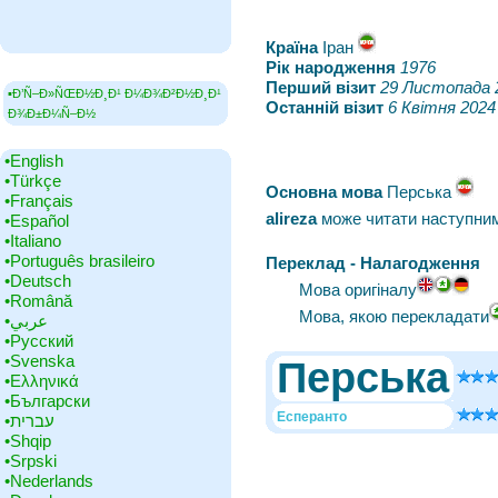
Країна
‎Іран
Рік народження
‎
1976
Перший візит
‎
29 Листопада 
▪Ð’Ñ–Ð»ÑŒÐ½Ð¸Ð¹ Ð¼Ð¾Ð²Ð½Ð¸Ð¹
Останній візит
‎
6 Квітня 2024
Ð¾Ð±Ð¼Ñ–Ð½
•‎English
•‎Türkçe
Основна мова
‎Перська
•‎Français
alireza
може читати наступни
•‎Español
•‎Italiano
•‎Português brasileiro
Переклад - Налагодження
•‎Deutsch
Мова оригіналу
•‎Română
Мова, якою перекладати
•‎عربي
•‎Русский
•‎Svenska
Перська
•‎Ελληνικά
•‎Български
Есперанто
•‎עברית
•‎Shqip
•‎Srpski
•‎Nederlands