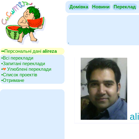
Домівка
Новини
Переклад
.
▪▪‎Персональні дані
alireza
•‎Всі переклади
•‎Запитані переклади
•‎
Улюблені переклади
•‎Список проектів
•‎Отримане
al