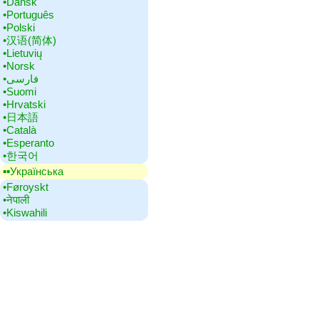
•‎Dansk
•‎Português
•‎Polski
•‎汉语(简体)
•‎Lietuvių
•‎Norsk
•‎فارسی
•‎Suomi
•‎Hrvatski
•‎日本語
•‎Català
•‎Esperanto
•‎한국어
▪▪‎Українська
•‎Føroyskt
•‎नेपाली
•‎Kiswahili