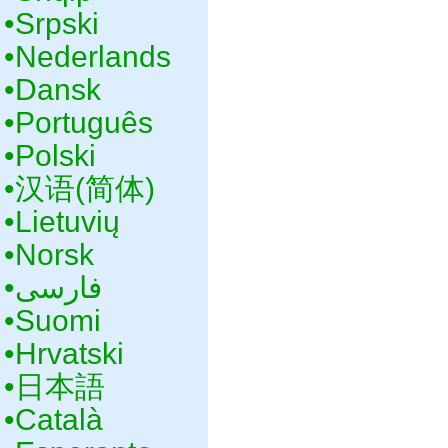
•‎Srpski
•‎Nederlands
•‎Dansk
•‎Português
•‎Polski
•‎汉语(简体)
•‎Lietuvių
•‎Norsk
•‎فارسی
•‎Suomi
•‎Hrvatski
•‎日本語
•‎Català