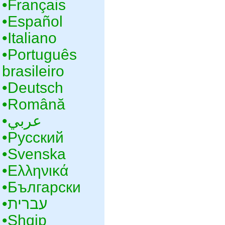
•‎Français
•‎Español
•‎Italiano
•‎Português
brasileiro
•‎Deutsch
•‎Română
•‎عربي
•‎Русский
•‎Svenska
•‎Ελληνικά
•‎Български
•‎עברית
•‎Shqip