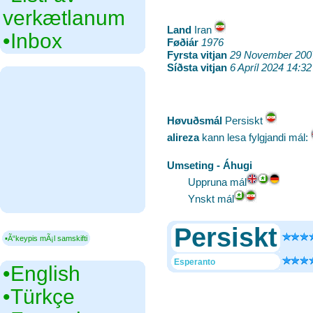
verkætlanum
Land
‎Iran
•‎Inbox
Føðiár
‎
1976
Fyrsta vitjan
‎
29 November 200
Síðsta vitjan
‎
6 Apríl 2024 14:32
Høvuðsmál
‎Persiskt
alireza
kann lesa fylgjandi mál:
Umseting - Áhugi
Uppruna mál
Ynskt mál
Persiskt
▪Ã“keypis mÃ¡l samskifti
Esperanto
•‎English
•‎Türkçe