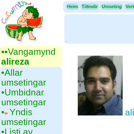
Heim
Tíðindir
Umseting
Ver
.
▪▪‎Vangamynd
alireza
•‎Allar
umsetingar
•‎Umbidnar
umsetingar
•‎
Yndis
al
umsetingar
•‎Listi av