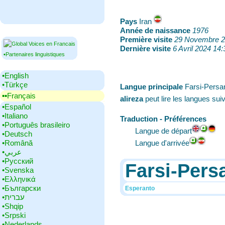
Pays
‎Iran
Année de naissance
‎
1976
Première visite
‎
29 Novembre 
Dernière visite
‎
6 Avril 2024 14:
▪Partenaires linguistiques
•‎English
•‎Türkçe
Langue principale
‎Farsi-Pers
▪▪‎Français
alireza
peut lire les langues sui
•‎Español
•‎Italiano
Traduction - Préférences
•‎Português brasileiro
Langue de départ
•‎Deutsch
•‎Română
Langue d'arrivée
•‎عربي
•‎Русский
Farsi-Pers
•‎Svenska
•‎Ελληνικά
•‎Български
Esperanto
•‎עברית
•‎Shqip
•‎Srpski
•‎Nederlands