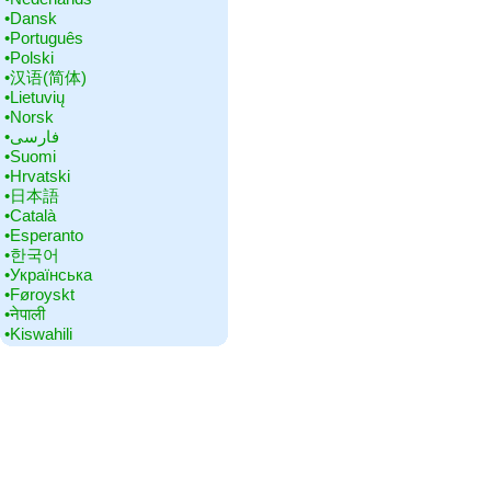
•‎Dansk
•‎Português
•‎Polski
•‎汉语(简体)
•‎Lietuvių
•‎Norsk
•‎فارسی
•‎Suomi
•‎Hrvatski
•‎日本語
•‎Català
•‎Esperanto
•‎한국어
•‎Українська
•‎Føroyskt
•‎नेपाली
•‎Kiswahili