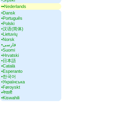
▪▪‎Nederlands
•‎Dansk
•‎Português
•‎Polski
•‎汉语(简体)
•‎Lietuvių
•‎Norsk
•‎فارسی
•‎Suomi
•‎Hrvatski
•‎日本語
•‎Català
•‎Esperanto
•‎한국어
•‎Українська
•‎Føroyskt
•‎नेपाली
•‎Kiswahili