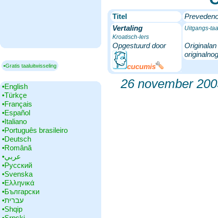
Titel
Prevedeno-
Vertaling
Uitgangs-taa
Kroatisch-Iers
Opgestuurd door
Originalan
originalnog
cucumis
▪Gratis taaluitwisseling
26 november 200
•‎English
•‎Türkçe
•‎Français
•‎Español
•‎Italiano
•‎Português brasileiro
•‎Deutsch
•‎Română
•‎عربي
•‎Русский
•‎Svenska
•‎Ελληνικά
•‎Български
•‎עברית
•‎Shqip
•‎Srpski