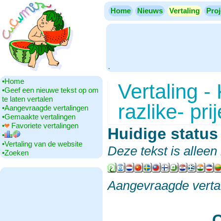
Home
Nieuws
Vertaling
Proj
.
•‎Home
Vertaling -
•‎Geef een nieuwe tekst op om
te laten vertalen
razlike- pri
•‎Aangevraagde vertalingen
•‎Gemaakte vertalingen
•‎
Favoriete vertalingen
Huidige status
•‎
•‎Vertaling van de website
Deze tekst is allee
•‎Zoeken
Aangevraagde verta
C