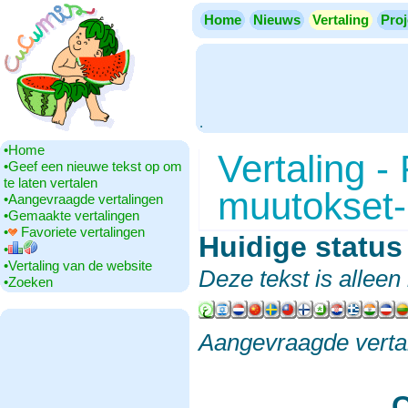
Home
Nieuws
Vertaling
Proj
.
•‎Home
Vertaling -
•‎Geef een nieuwe tekst op om
te laten vertalen
muutokset
•‎Aangevraagde vertalingen
•‎Gemaakte vertalingen
•‎
Favoriete vertalingen
Huidige status
•‎
•‎Vertaling van de website
Deze tekst is allee
•‎Zoeken
Aangevraagde verta
C