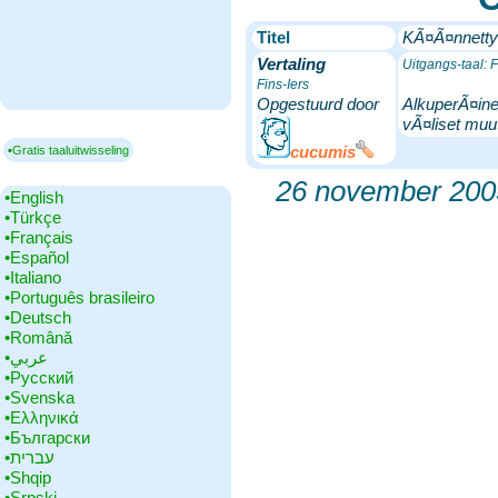
Titel
KÃ¤Ã¤nnett
Vertaling
Uitgangs-taal: F
Fins-Iers
Opgestuurd door
AlkuperÃ¤inen
vÃ¤liset muu
cucumis
▪Gratis taaluitwisseling
26 november 200
•‎English
•‎Türkçe
•‎Français
•‎Español
•‎Italiano
•‎Português brasileiro
•‎Deutsch
•‎Română
•‎عربي
•‎Русский
•‎Svenska
•‎Ελληνικά
•‎Български
•‎עברית
•‎Shqip
•‎Srpski