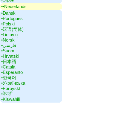
▪▪‎Nederlands
•‎Dansk
•‎Português
•‎Polski
•‎汉语(简体)
•‎Lietuvių
•‎Norsk
•‎فارسی
•‎Suomi
•‎Hrvatski
•‎日本語
•‎Català
•‎Esperanto
•‎한국어
•‎Українська
•‎Føroyskt
•‎नेपाली
•‎Kiswahili