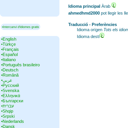
Idioma principal
‎Àrab
ahmedhmd2000
pot llegir les 
Traducció - Preferències
▪Intercanvi d'idiomes gratis
Idioma orígen
Tots els idi
Idioma destí
•‎English
•‎Türkçe
•‎Français
•‎Español
•‎Italiano
•‎Português brasileiro
•‎Deutsch
•‎Română
•‎عربي
•‎Русский
•‎Svenska
•‎Ελληνικά
•‎Български
•‎עברית
•‎Shqip
•‎Srpski
•‎Nederlands
•‎Dansk