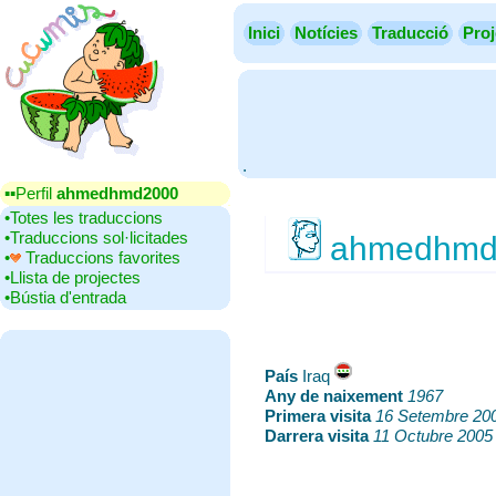
Inici
Notícies
Traducció
Proj
.
▪▪‎Perfil
ahmedhmd2000
•‎Totes les traduccions
•‎Traduccions sol·licitades
ahmedhmd
•‎
Traduccions favorites
•‎Llista de projectes
•‎Bústia d'entrada
País
‎Iraq
Any de naixement
‎
1967
Primera visita
‎
16 Setembre 20
Darrera visita
‎
11 Octubre 2005