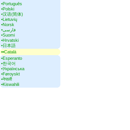
•‎Português
•‎Polski
•‎汉语(简体)
•‎Lietuvių
•‎Norsk
•‎فارسی
•‎Suomi
•‎Hrvatski
•‎日本語
▪▪‎Català
•‎Esperanto
•‎한국어
•‎Українська
•‎Føroyskt
•‎नेपाली
•‎Kiswahili