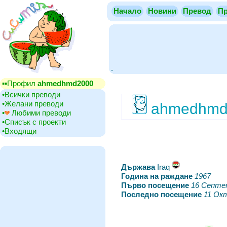
Начало
Новини
Превод
Пр
.
▪▪‎Профил
ahmedhmd2000
•‎Всички преводи
•‎Желани преводи
ahmedhmd
•‎
Любими преводи
•‎Списък с проекти
•‎Входящи
Държава
‎Iraq
Година на раждане
‎
1967
Първо посещение
‎
16 Септе
Последно посещение
‎
11 Ок