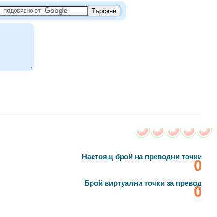
.
Настоящ брой на преводни точки
‎0
Брой виртуални точки за превод
‎0