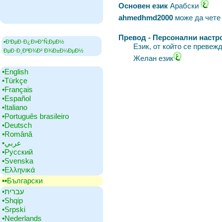
Основен език
‎Арабски
ahmedhmd2000
може да чете
Превод - Персонални настр
▪Ð‘ÐµÐ·Ð¿Ð»Ð°Ñ‚ÐµÐ½
Език, от който се превеж
ÐµÐ·Ð¸ÐºÐ¾Ð² Ð¾Ð±Ð¼ÐµÐ½
Желан език
•‎English
•‎Türkçe
•‎Français
•‎Español
•‎Italiano
•‎Português brasileiro
•‎Deutsch
•‎Română
•‎عربي
•‎Русский
•‎Svenska
•‎Ελληνικά
▪▪‎Български
•‎עברית
•‎Shqip
•‎Srpski
•‎Nederlands