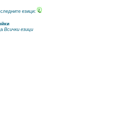
 следните езици:
ойки
да
Всички езици