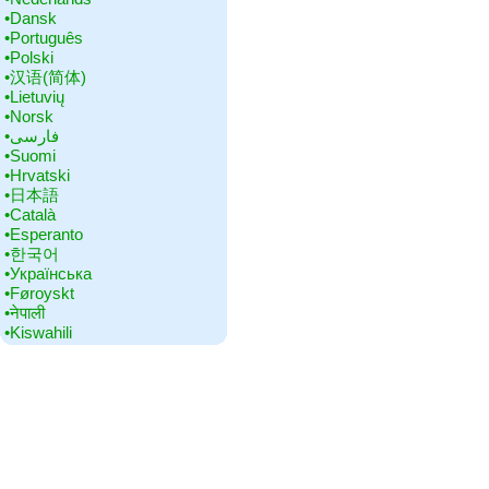
•‎Dansk
•‎Português
•‎Polski
•‎汉语(简体)
•‎Lietuvių
•‎Norsk
•‎فارسی
•‎Suomi
•‎Hrvatski
•‎日本語
•‎Català
•‎Esperanto
•‎한국어
•‎Українська
•‎Føroyskt
•‎नेपाली
•‎Kiswahili