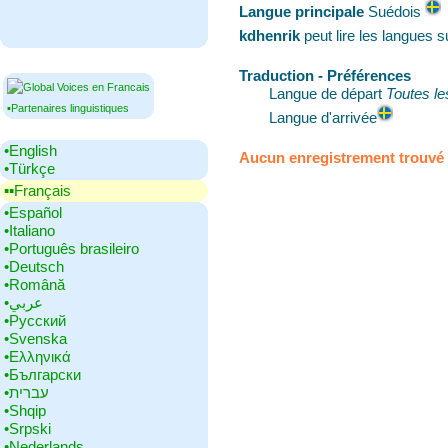
Langue principale
‎Suédois
kdhenrik
peut lire les langues 
Traduction - Préférences
Langue de départ
Toutes le
▪Partenaires linguistiques
Langue d'arrivée
•‎English
Aucun enregistrement trouvé
•‎Türkçe
▪▪‎Français
•‎Español
•‎Italiano
•‎Português brasileiro
•‎Deutsch
•‎Română
•‎عربي
•‎Русский
•‎Svenska
•‎Ελληνικά
•‎Български
•‎עברית
•‎Shqip
•‎Srpski
•‎Nederlands