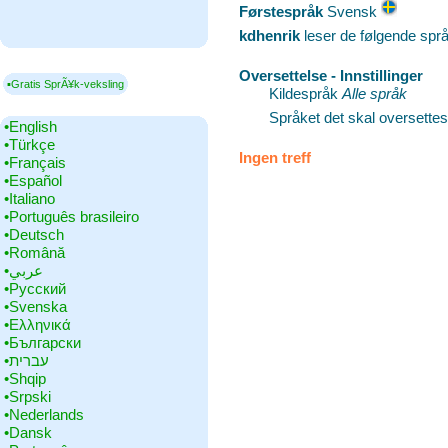
Førstespråk
‎Svensk
kdhenrik
leser de følgende spr
Oversettelse - Innstillinger
▪Gratis SprÃ¥k-veksling
Kildespråk
Alle språk
Språket det skal oversettes 
•‎English
•‎Türkçe
Ingen treff
•‎Français
•‎Español
•‎Italiano
•‎Português brasileiro
•‎Deutsch
•‎Română
•‎عربي
•‎Русский
•‎Svenska
•‎Ελληνικά
•‎Български
•‎עברית
•‎Shqip
•‎Srpski
•‎Nederlands
•‎Dansk