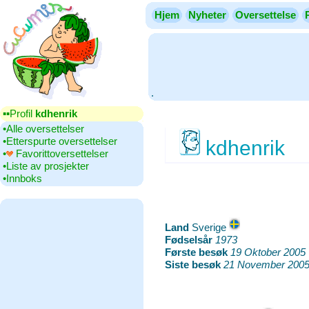
Hjem
Nyheter
Oversettelse
.
▪▪‎Profil
kdhenrik
•‎Alle oversettelser
•‎Etterspurte oversettelser
kdhenrik
•‎
Favorittoversettelser
•‎Liste av prosjekter
•‎Innboks
Land
‎Sverige
Fødselsår
‎
1973
Første besøk
‎
19 Oktober 2005
Siste besøk
‎
21 November 2005