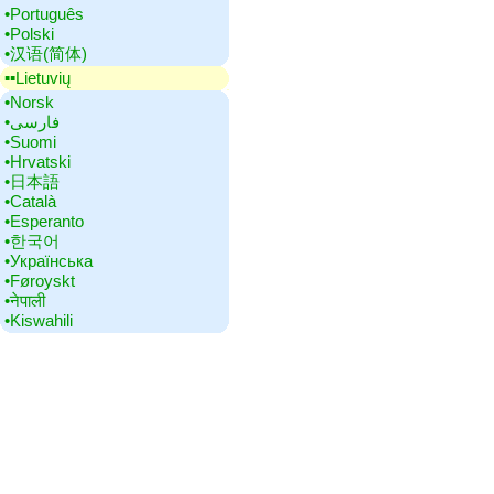
•‎Português
•‎Polski
•‎汉语(简体)
▪▪‎Lietuvių
•‎Norsk
•‎فارسی
•‎Suomi
•‎Hrvatski
•‎日本語
•‎Català
•‎Esperanto
•‎한국어
•‎Українська
•‎Føroyskt
•‎नेपाली
•‎Kiswahili