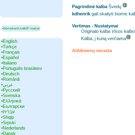
Pagrindinė kalba
‎Švedų
kdhenrik
gali skaityti šiomis k
Vertimas - Nustatymai
▪Nemokami kalbÅ³ mainai
Originalo kalba
Visos kalbo
Kalba, į kurią verčiama
•‎English
•‎Türkçe
Atitikmenų nerasta
•‎Français
•‎Español
•‎Italiano
•‎Português brasileiro
•‎Deutsch
•‎Română
•‎عربي
•‎Русский
•‎Svenska
•‎Ελληνικά
•‎Български
•‎עברית
•‎Shqip
•‎Srpski
•‎Nederlands
•‎Dansk