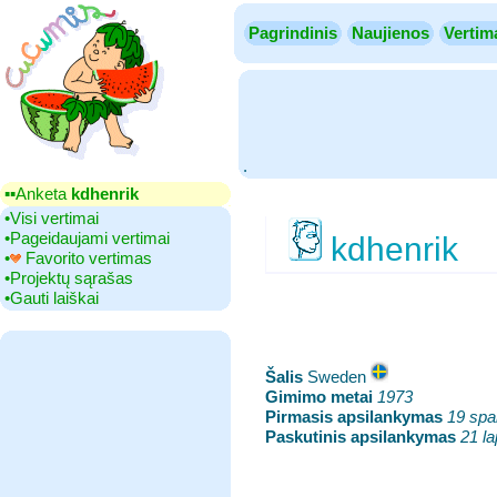
Pagrindinis
Naujienos
Vertim
.
▪▪‎Anketa
kdhenrik
•‎Visi vertimai
•‎Pageidaujami vertimai
kdhenrik
•‎
Favorito vertimas
•‎Projektų sąrašas
•‎Gauti laiškai
Šalis
‎Sweden
Gimimo metai
‎
1973
Pirmasis apsilankymas
‎
19 spa
Paskutinis apsilankymas
‎
21 la