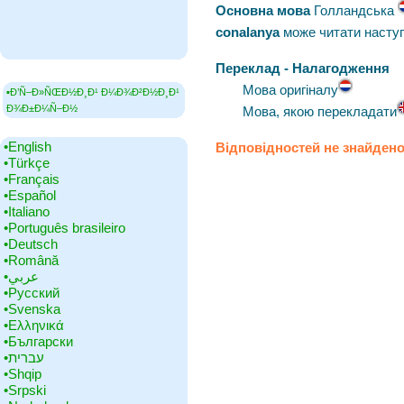
Основна мова
‎Голландська
conalanya
може читати насту
Переклад - Налагодження
Мова оригіналу
▪Ð’Ñ–Ð»ÑŒÐ½Ð¸Ð¹ Ð¼Ð¾Ð²Ð½Ð¸Ð¹
Ð¾Ð±Ð¼Ñ–Ð½
Мова, якою перекладати
•‎English
Відповідностей не знайден
•‎Türkçe
•‎Français
•‎Español
•‎Italiano
•‎Português brasileiro
•‎Deutsch
•‎Română
•‎عربي
•‎Русский
•‎Svenska
•‎Ελληνικά
•‎Български
•‎עברית
•‎Shqip
•‎Srpski