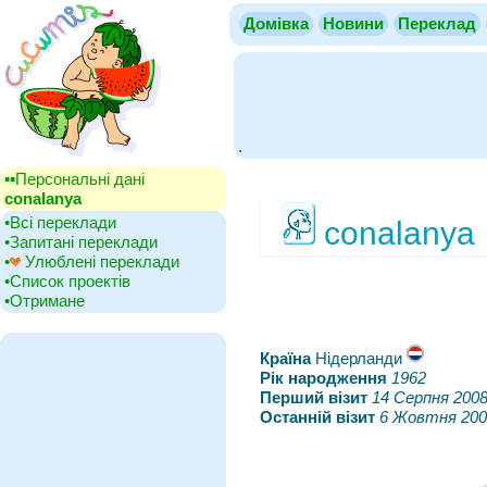
Домівка
Новини
Переклад
.
▪▪‎Персональні дані
conalanya
•‎Всі переклади
conalanya
•‎Запитані переклади
•‎
Улюблені переклади
•‎Список проектів
•‎Отримане
Країна
‎Нідерланди
Рік народження
‎
1962
Перший візит
‎
14 Серпня 200
Останній візит
‎
6 Жовтня 200