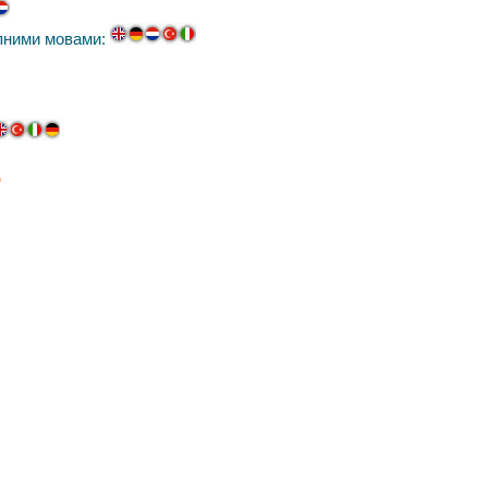
пними мовами:
о