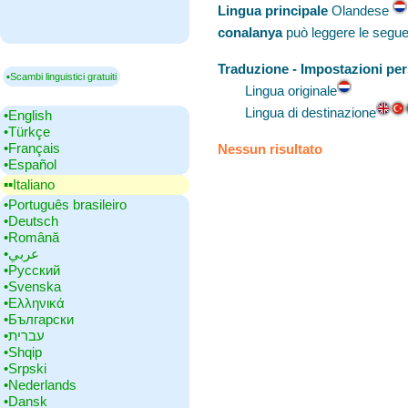
Lingua principale
‎Olandese
conalanya
può leggere le segue
Traduzione - Impostazioni per
▪Scambi linguistici gratuiti
Lingua originale
Lingua di destinazione
•‎English
•‎Türkçe
•‎Français
Nessun risultato
•‎Español
▪▪‎Italiano
•‎Português brasileiro
•‎Deutsch
•‎Română
•‎عربي
•‎Русский
•‎Svenska
•‎Ελληνικά
•‎Български
•‎עברית
•‎Shqip
•‎Srpski
•‎Nederlands
•‎Dansk