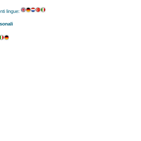
nti lingue:
sonali