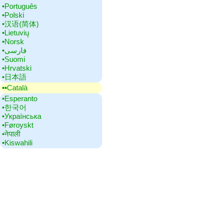
•‎Português
•‎Polski
•‎汉语(简体)
•‎Lietuvių
•‎Norsk
•‎فارسی
•‎Suomi
•‎Hrvatski
•‎日本語
▪▪‎Català
•‎Esperanto
•‎한국어
•‎Українська
•‎Føroyskt
•‎नेपाली
•‎Kiswahili