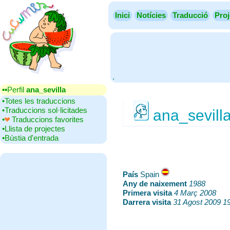
Inici
Notícies
Traducció
Proj
.
▪▪‎Perfil
ana_sevilla
•‎Totes les traduccions
•‎Traduccions sol·licitades
ana_sevill
•‎
Traduccions favorites
•‎Llista de projectes
•‎Bústia d'entrada
País
‎Spain
Any de naixement
‎
1988
Primera visita
‎
4 Març 2008
Darrera visita
‎
31 Agost 2009 1