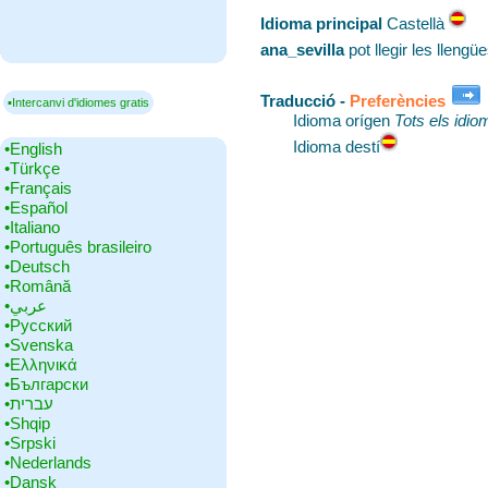
Idioma principal
‎Castellà
ana_sevilla
pot llegir les lleng
Traducció -
Preferències
▪Intercanvi d'idiomes gratis
Idioma orígen
Tots els idi
Idioma destí
•‎English
•‎Türkçe
•‎Français
•‎Español
•‎Italiano
•‎Português brasileiro
•‎Deutsch
•‎Română
•‎عربي
•‎Русский
•‎Svenska
•‎Ελληνικά
•‎Български
•‎עברית
•‎Shqip
•‎Srpski
•‎Nederlands
•‎Dansk