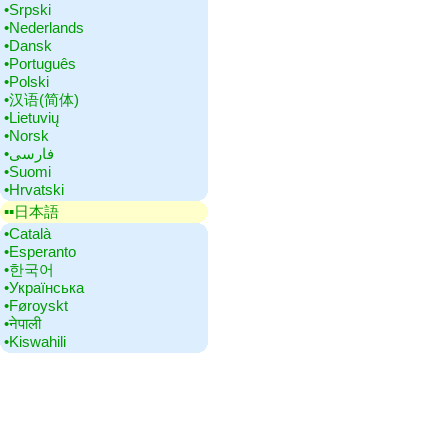
•‎Srpski
•‎Nederlands
•‎Dansk
•‎Português
•‎Polski
•‎汉语(简体)
•‎Lietuvių
•‎Norsk
•‎فارسی
•‎Suomi
•‎Hrvatski
▪▪‎日本語
•‎Català
•‎Esperanto
•‎한국어
•‎Українська
•‎Føroyskt
•‎नेपाली
•‎Kiswahili