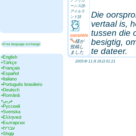
アフリカ
ーンス語-
アイルラ
Die oorspron
ンド語
vertaal is, 
tussen die o
cucumis
besigtig, o
様が
▪Free language exchange
投稿し
te dateer.
ました
•‎English
2005年 11月 26日 01:21
•‎Türkçe
•‎Français
•‎Español
•‎Italiano
•‎Português brasileiro
•‎Deutsch
•‎Română
•‎عربي
•‎Русский
•‎Svenska
•‎Ελληνικά
•‎Български
•‎עברית
•‎Shqip