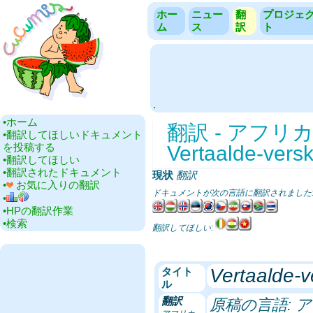
ホー
ニュー
翻
プロジェ
ム
ス
訳
ト
.
•‎ホーム
翻訳 - アフリ
•‎翻訳してほしいドキュメント
を投稿する
Vertaalde-verski
•‎翻訳してほしい
•‎翻訳されたドキュメント
現状
‎
翻訳
•‎
お気に入りの翻訳
ドキュメントが次の言語に翻訳されました
•‎
•‎HPの翻訳作業
•‎検索
翻訳してほしい:
Vertaalde-ve
タイト
ル
翻訳
原稿の言語: 