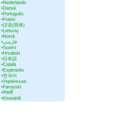
•‎Nederlands
•‎Dansk
•‎Português
•‎Polski
•‎汉语(简体)
•‎Lietuvių
•‎Norsk
•‎فارسی
•‎Suomi
•‎Hrvatski
•‎日本語
•‎Català
•‎Esperanto
•‎한국어
•‎Українська
•‎Føroyskt
•‎नेपाली
•‎Kiswahili