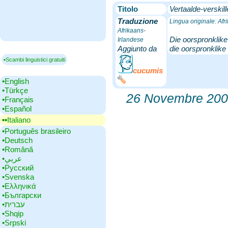
Titolo
Vertaalde-verskill
Traduzione
Lingua originale: Afr
Afrikaans-
Die oorspronklike 
Irlandese
Aggiunto da
die oorspronklike 
▪Scambi linguistici gratuiti
cucumis
•‎English
•‎Türkçe
26 Novembre 200
•‎Français
•‎Español
▪▪‎Italiano
•‎Português brasileiro
•‎Deutsch
•‎Română
•‎عربي
•‎Русский
•‎Svenska
•‎Ελληνικά
•‎Български
•‎עברית
•‎Shqip
•‎Srpski