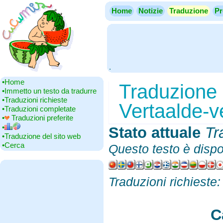
Home
Notizie
Traduzione
Pr
.
•‎Home
Traduzione 
•‎Immetto un testo da tradurre
•‎Traduzioni richieste
Vertaalde-ve
•‎Traduzioni completate
•‎
Traduzioni preferite
•‎
Stato attuale
‎
Tr
•‎Traduzione del sito web
•‎Cerca
Questo testo è dispo
Traduzioni richieste
C