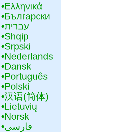
•‎Ελληνικά
•‎Български
•‎עברית
•‎Shqip
•‎Srpski
•‎Nederlands
•‎Dansk
•‎Português
•‎Polski
•‎汉语(简体)
•‎Lietuvių
•‎Norsk
•‎فارسی