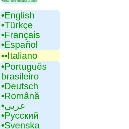
▪Scambi linguistici gratuiti
•‎English
•‎Türkçe
•‎Français
•‎Español
▪▪‎Italiano
•‎Português
brasileiro
•‎Deutsch
•‎Română
•‎عربي
•‎Русский
•‎Svenska