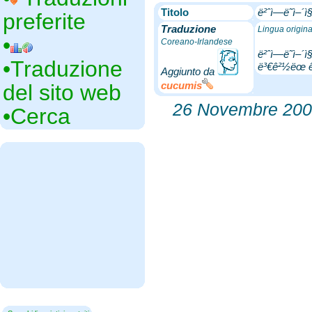
Titolo
ë²ˆì—­ë˜ì–´ì§„
preferite
Traduzione
Lingua origin
•‎
Coreano-Irlandese
ë²ˆì—­ë˜ì–´ì
•‎Traduzione
ë³€ê²½ëœ ê²ƒì
Aggiunto da
cucumis
del sito web
26 Novembre 200
•‎Cerca