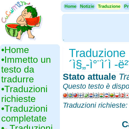
Home
Notizie
Traduzione
Pr
.
•‎Home
Traduzione -
•‎Immetto un
´ì§„-ì°¨ì´ì -ë
testo da
Stato attuale
‎
Tr
tradurre
Questo testo è dispo
•‎Traduzioni
richieste
Traduzioni richieste
•‎Traduzioni
completate
C
•‎
Traduzioni