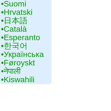
•‎Suomi
•‎Hrvatski
•‎日本語
•‎Català
•‎Esperanto
•‎한국어
•‎Українська
•‎Føroyskt
•‎नेपाली
•‎Kiswahili