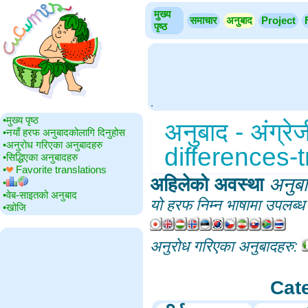
मुख्य
समाचार
अनुबाद
Project
पृष्ठ
.
•‎मुख्य पृष्ठ
अनुबाद - अंग्रे
•‎नयाँ हरफ अनुबादकोलागि दिनुहोस
•‎अनुरोध गरिएका अनुबादहरु
differences-t
•‎सिद्धिएका अनुबादहरु
•‎
Favorite translations
अहिलेको अवस्था
‎
अनुब
•‎
•‎वेब-साइतको अनुबाद
यो हरफ निम्न भाषामा उपलब्
•‎खोजि
अनुरोध गरिएका अनुबादहरु:
Cat