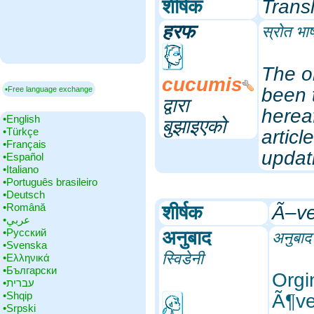
शीर्षक
Transl
हरफ
स्रोत भाष
The or
cucumis
been 
▪Free language exchange
द्वारा
hereaf
•‎English
बुझाइएको
•‎Türkçe
articl
•‎Français
updati
•‎Español
•‎Italiano
•‎Português brasileiro
•‎Deutsch
•‎Română
शीर्षक
Ã–ve
•‎عربي
•‎Русский
अनुबाद
अनुबाद ग
•‎Svenska
स्विडेनी
•‎Ελληνικά
•‎Български
Orgi
•‎עברית
•‎Shqip
Ã¶ve
•‎Srpski