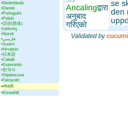
se s
•‎Nederlands
Ancaling
द्वारा
•‎Dansk
den 
•‎Português
अनुबाद
•‎Polski
uppd
गरिएको
•‎汉语(简体)
•‎Lietuvių
•‎Norsk
Validated by
cucum
•‎فارسی
•‎Suomi
•‎Hrvatski
•‎日本語
•‎Català
•‎Esperanto
•‎한국어
•‎Українська
•‎Føroyskt
▪▪‎नेपाली
•‎Kiswahili