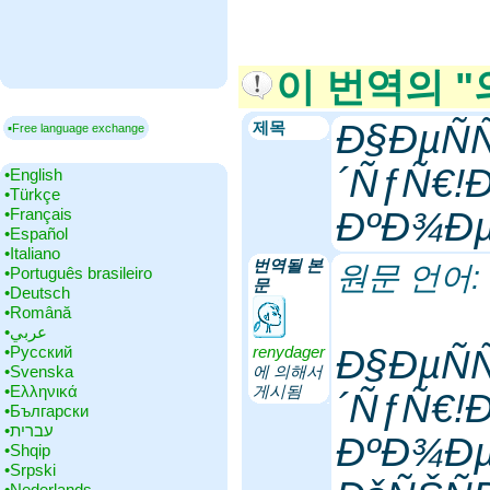
이 번역의 
Ð§ÐµÑ
제목
▪Free language exchange
´ÑƒÑ€!
•‎English
•‎Türkçe
•‎Français
ÐºÐ¾Ðµ
•‎Español
•‎Italiano
번역될 본
원문 언어
•‎Português brasileiro
문
•‎Deutsch
•‎Română
•‎عربي
•‎Русский
renydager
Ð§ÐµÑ
•‎Svenska
에 의해서
•‎Ελληνικά
게시됨
´ÑƒÑ€!
•‎Български
•‎עברית
ÐºÐ¾Ðµ
•‎Shqip
•‎Srpski
•‎Nederlands