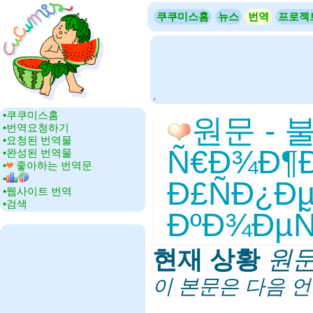
쿠쿠미스홈
뉴스
번역
프로젝
.
•‎쿠쿠미스홈
원문 - 불
•‎번역요청하기
•‎요청된 번역물
Ñ€Ð¾Ð¶Ð
•‎완성된 번역물
•‎
좋아하는 번역문
•‎
Ð£ÑÐ¿Ðµ
•‎웹사이트 번역
•‎검색
ÐºÐ¾ÐµÑ‚
현재 상황
‎
원
이 본문은 다음 