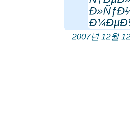
Ð»ÑƒÐ½
Ð¼ÐµÐ
2007년 12월 12