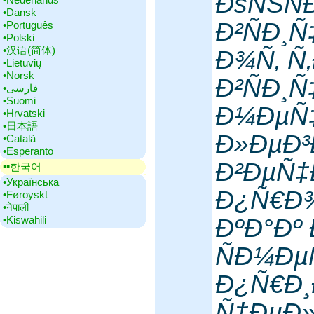
ÐšÑŠÑ
•‎Dansk
Ð²ÑÐ¸
•‎Português
•‎Polski
•‎汉语(简体)
Ð¾Ñ‚ Ñ
•‎Lietuvių
•‎Norsk
Ð²ÑÐ¸
•‎فارسی
•‎Suomi
Ð¼ÐµÑ‡
•‎Hrvatski
•‎日本語
Ð»ÐµÐ³
•‎Català
•‎Esperanto
Ð²ÐµÑ‡
▪▪‎한국어
•‎Українська
Ð¿Ñ€Ð¾
•‎Føroyskt
•‎नेपाली
•‎Kiswahili
ÐºÐ°Ðº 
ÑÐ¼Ðµ
Ð¿Ñ€Ð¸
Ñ†ÐµÐ»