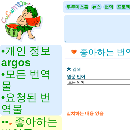
쿠쿠미스홈
뉴스
번역
프로젝
.
•‎개인 정보
좋아하는 번
argos
검색
•‎모든 번역
원문 언어
물
•‎요청된 번
역물
일치하는 내용 없음
▪▪‎
좋아하는