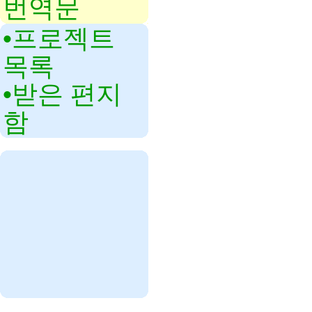
번역문
•‎프로젝트
목록
•‎받은 편지
함