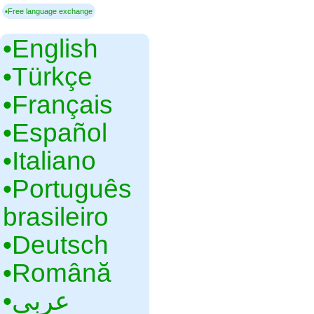
▪Free language exchange
•‎English
•‎Türkçe
•‎Français
•‎Español
•‎Italiano
•‎Português
brasileiro
•‎Deutsch
•‎Română
•‎عربي