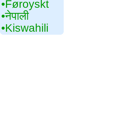
•‎Føroyskt
•‎नेपाली
•‎Kiswahili