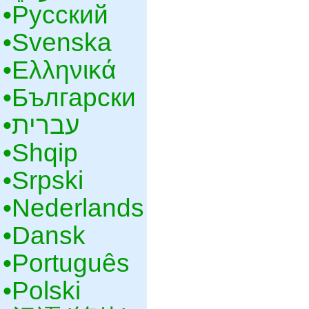
•‎Русский
•‎Svenska
•‎Ελληνικά
•‎Български
•‎עברית
•‎Shqip
•‎Srpski
•‎Nederlands
•‎Dansk
•‎Português
•‎Polski