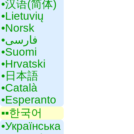
•‎汉语(简体)
•‎Lietuvių
•‎Norsk
•‎فارسی
•‎Suomi
•‎Hrvatski
•‎日本語
•‎Català
•‎Esperanto
▪▪‎한국어
•‎Українська