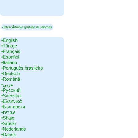
▪IntercÃ¢mbio gratuito de idiomas
•‎English
•‎Türkçe
•‎Français
•‎Español
•‎Italiano
•‎Português brasileiro
•‎Deutsch
•‎Română
•‎عربي
•‎Русский
•‎Svenska
•‎Ελληνικά
•‎Български
•‎עברית
•‎Shqip
•‎Srpski
•‎Nederlands
•‎Dansk