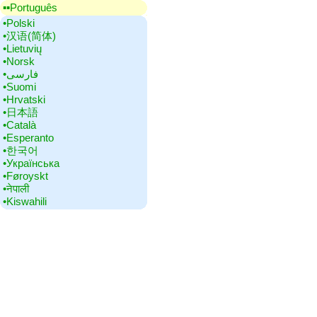
▪▪‎Português
•‎Polski
•‎汉语(简体)
•‎Lietuvių
•‎Norsk
•‎فارسی
•‎Suomi
•‎Hrvatski
•‎日本語
•‎Català
•‎Esperanto
•‎한국어
•‎Українська
•‎Føroyskt
•‎नेपाली
•‎Kiswahili