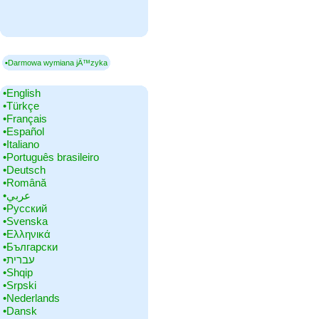
▪Darmowa wymiana jÄ™zyka
•‎English
•‎Türkçe
•‎Français
•‎Español
•‎Italiano
•‎Português brasileiro
•‎Deutsch
•‎Română
•‎عربي
•‎Русский
•‎Svenska
•‎Ελληνικά
•‎Български
•‎עברית
•‎Shqip
•‎Srpski
•‎Nederlands
•‎Dansk