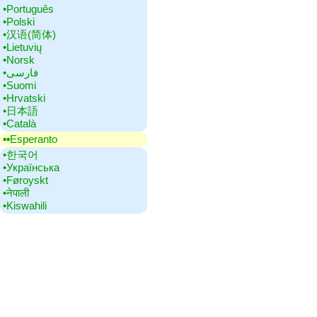
•‎Português
•‎Polski
•‎汉语(简体)
•‎Lietuvių
•‎Norsk
•‎فارسی
•‎Suomi
•‎Hrvatski
•‎日本語
•‎Català
▪▪‎Esperanto
•‎한국어
•‎Українська
•‎Føroyskt
•‎नेपाली
•‎Kiswahili