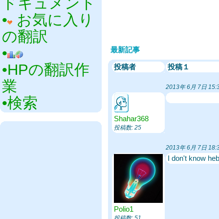
ドキュメント
•‎
お気に入り
の翻訳
•‎
最新記事
•‎HPの翻訳作
投稿者
投稿１
業
2013年 6月 7日 15:
•‎検索
Shahar368
投稿数: 25
2013年 6月 7日 18:
I don't know heb
Polio1
投稿数: 51