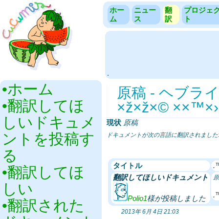
ホー
ニュー
翻
プロジェ
ム
ス
訳
ト
.
•‎ホーム
原稿 - ヘブライ語 - 
•‎翻訳してほ
×ž×ž×© ××™×
しいドキュメ
現状
‎
原稿
ントを投稿す
ドキュメントが次の言語に翻訳されました
る
タイトル
•‎翻訳してほ
翻訳してほしいドキュメント
原
しい
Polio1
様が投稿しました
•‎翻訳された
2013年 6月 4日 21:03