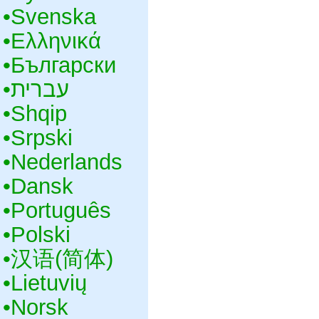
•‎Svenska
•‎Ελληνικά
•‎Български
•‎עברית
•‎Shqip
•‎Srpski
•‎Nederlands
•‎Dansk
•‎Português
•‎Polski
•‎汉语(简体)
•‎Lietuvių
•‎Norsk