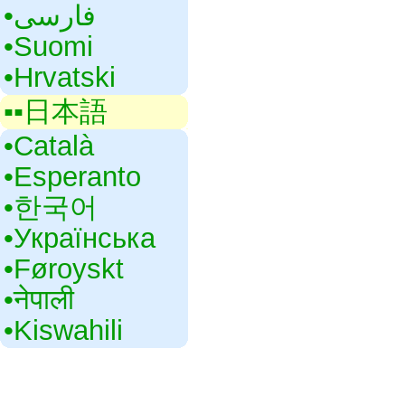
•‎فارسی
•‎Suomi
•‎Hrvatski
▪▪‎日本語
•‎Català
•‎Esperanto
•‎한국어
•‎Українська
•‎Føroyskt
•‎नेपाली
•‎Kiswahili