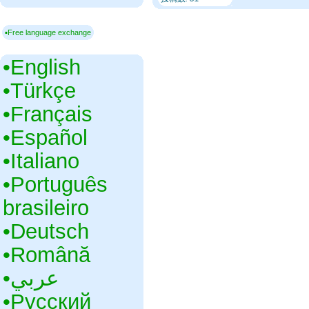
▪Free language exchange
•‎English
•‎Türkçe
•‎Français
•‎Español
•‎Italiano
•‎Português
brasileiro
•‎Deutsch
•‎Română
•‎عربي
•‎Русский