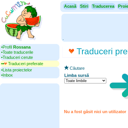
Acasă
Stiri
Traducerea
Proi
.
•‎Profil
Rossana
Traduceri pre
•‎Toate traducerile
•‎Traduceri cerute
▪▪‎
Traduceri preferate
Căutare
•‎Lista proiectelor
•‎Inbox
Limba sursă
Nu a fost găsit nici un utilizator