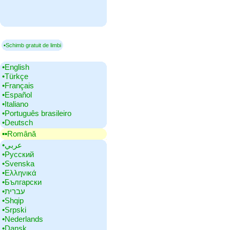
▪Schimb gratuit de limbi
•‎English
•‎Türkçe
•‎Français
•‎Español
•‎Italiano
•‎Português brasileiro
•‎Deutsch
▪▪‎Română
•‎عربي
•‎Русский
•‎Svenska
•‎Ελληνικά
•‎Български
•‎עברית
•‎Shqip
•‎Srpski
•‎Nederlands
•‎Dansk