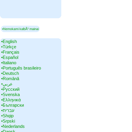
▪Nemokami kalbÅ³ mainai
•‎English
•‎Türkçe
•‎Français
•‎Español
•‎Italiano
•‎Português brasileiro
•‎Deutsch
•‎Română
•‎عربي
•‎Русский
•‎Svenska
•‎Ελληνικά
•‎Български
•‎עברית
•‎Shqip
•‎Srpski
•‎Nederlands
•‎Dansk