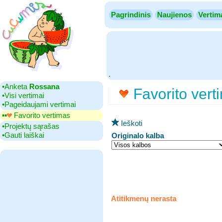
Pagrindinis
Naujienos
Vertim
.
•‎Anketa
Rossana
Favorito vert
•‎Visi vertimai
•‎Pageidaujami vertimai
▪▪‎
Favorito vertimas
Ieškoti
•‎Projektų sąrašas
•‎Gauti laiškai
Originalo kalba
Atitikmenų nerasta