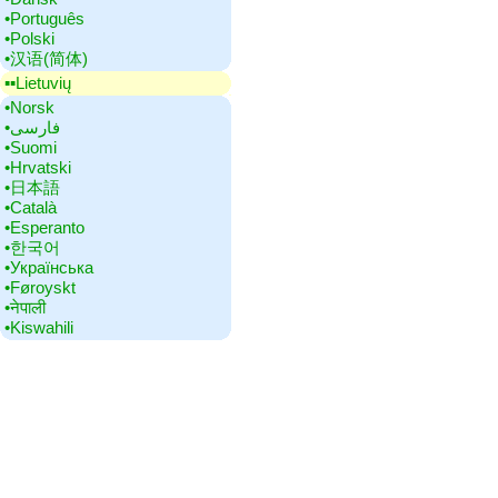
•‎Português
•‎Polski
•‎汉语(简体)
▪▪‎Lietuvių
•‎Norsk
•‎فارسی
•‎Suomi
•‎Hrvatski
•‎日本語
•‎Català
•‎Esperanto
•‎한국어
•‎Українська
•‎Føroyskt
•‎नेपाली
•‎Kiswahili