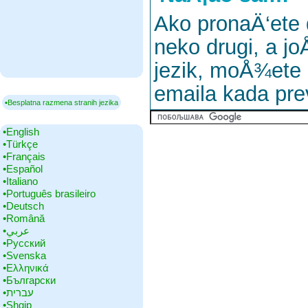
Ako pronaÄ‘ete 
neko drugi, a jo
jezik, moÅ¾ete z
emaila kada pre
▪Besplatna razmena stranih jezika
•‎English
•‎Türkçe
•‎Français
•‎Español
•‎Italiano
•‎Português brasileiro
•‎Deutsch
•‎Română
•‎عربي
•‎Русский
•‎Svenska
•‎Ελληνικά
•‎Български
•‎עברית
•‎Shqip