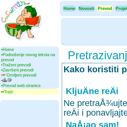
Home
Novosti
Prevod
Proje
.
•‎Home
Pretrazivan
•‎Podnošenje novog teksta na
prevod
•‎Traženi prevodi
Kako koristiti 
•‎Završeni prevodi
•‎
Omiljeni prevodi
•‎
•‎Prevod web stranice
KljuÄne reÄi
▪▪‎Traži
Ne pretraÅ¾ujte 
reÄi i ponavljaj
NaÅ¡ao sam!