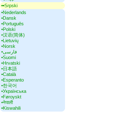
▪▪‎Srpski
•‎Nederlands
•‎Dansk
•‎Português
•‎Polski
•‎汉语(简体)
•‎Lietuvių
•‎Norsk
•‎فارسی
•‎Suomi
•‎Hrvatski
•‎日本語
•‎Català
•‎Esperanto
•‎한국어
•‎Українська
•‎Føroyskt
•‎नेपाली
•‎Kiswahili