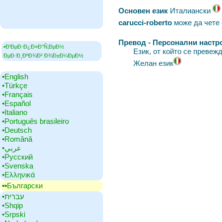
Основен език
‎Италиански
carucci-roberto
може да чете 
Превод - Персонални настр
▪Ð‘ÐµÐ·Ð¿Ð»Ð°Ñ‚ÐµÐ½
Език, от който се превеж
ÐµÐ·Ð¸ÐºÐ¾Ð² Ð¾Ð±Ð¼ÐµÐ½
Желан език
•‎English
•‎Türkçe
•‎Français
•‎Español
•‎Italiano
•‎Português brasileiro
•‎Deutsch
•‎Română
•‎عربي
•‎Русский
•‎Svenska
•‎Ελληνικά
▪▪‎Български
•‎עברית
•‎Shqip
•‎Srpski