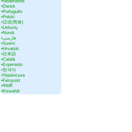
•‎Nederlands
•‎Dansk
•‎Português
•‎Polski
•‎汉语(简体)
•‎Lietuvių
•‎Norsk
•‎فارسی
•‎Suomi
•‎Hrvatski
•‎日本語
•‎Català
•‎Esperanto
•‎한국어
•‎Українська
•‎Føroyskt
•‎नेपाली
•‎Kiswahili