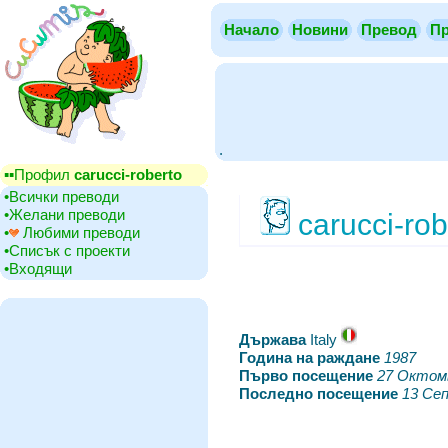
Начало
Новини
Превод
Пр
.
▪▪‎Профил
carucci-roberto
•‎Всички преводи
•‎Желани преводи
carucci-rob
•‎
Любими преводи
•‎Списък с проекти
•‎Входящи
Държава
‎Italy
Година на раждане
‎
1987
Първо посещение
‎
27 Октом
Последно посещение
‎
13 Се