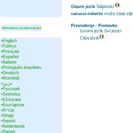
Glavni jezik
‎Talijanski
carucci-roberto
može čitati slj
Prevođenje - Postavke
▪Besplatna razmjena jezika
Izvorni jezik
Svi jezici
Ciljni jezik
•‎English
•‎Türkçe
•‎Français
•‎Español
•‎Italiano
•‎Português brasileiro
•‎Deutsch
•‎Română
•‎عربي
•‎Русский
•‎Svenska
•‎Ελληνικά
•‎Български
•‎עברית
•‎Shqip
•‎Srpski
•‎Nederlands
•‎Dansk