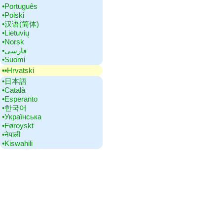
•‎Português
•‎Polski
•‎汉语(简体)
•‎Lietuvių
•‎Norsk
•‎فارسی
•‎Suomi
▪▪‎Hrvatski
•‎日本語
•‎Català
•‎Esperanto
•‎한국어
•‎Українська
•‎Føroyskt
•‎नेपाली
•‎Kiswahili