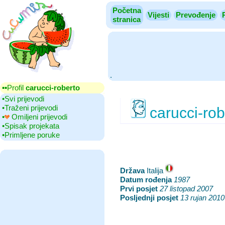
Početna
Vijesti
Prevođenje
stranica
.
▪▪‎Profil
carucci-roberto
•‎Svi prijevodi
•‎Traženi prijevodi
carucci-rob
•‎
Omiljeni prijevodi
•‎Spisak projekata
•‎Primljene poruke
Država
‎Italija
Datum rođenja
‎
1987
Prvi posjet
‎
27 listopad 2007
Posljednji posjet
‎
13 rujan 2010