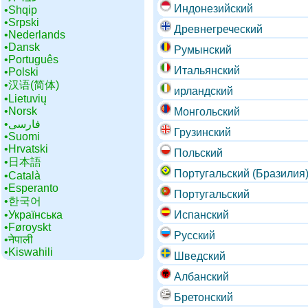
Индонезийский
•‎Shqip
•‎Srpski
Древнегреческий
•‎Nederlands
•‎Dansk
Румынский
•‎Português
Итальянский
•‎Polski
•‎汉语(简体)
ирландский
•‎Lietuvių
•‎Norsk
Монгольский
•‎فارسی
Грузинский
•‎Suomi
•‎Hrvatski
Польский
•‎日本語
Португальский (Бразилия
•‎Català
•‎Esperanto
Португальский
•‎한국어
•‎Українська
Испанский
•‎Føroyskt
Русский
•‎नेपाली
•‎Kiswahili
Шведский
Албанский
Бретонский