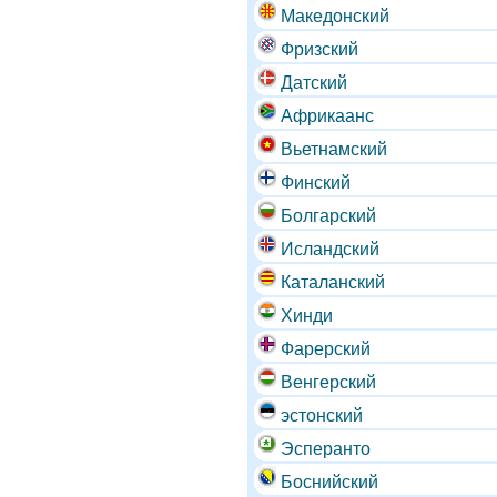
Македонский
Фризский
Датский
Африкаанс
Вьетнамский
Финский
Болгарский
Исландский
Каталанский
Хинди
Фарерский
Венгерский
эстонский
Эсперанто
Боснийский