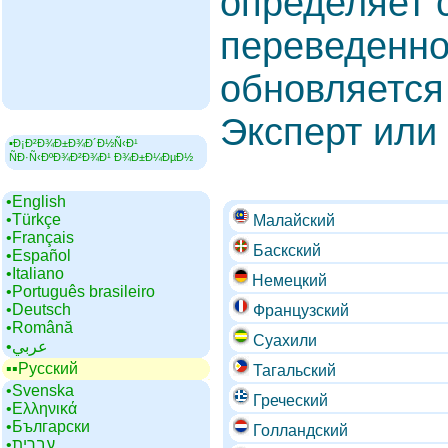
определяет 
переведенно
обновляется
Эксперт или
▪Ð¡Ð²Ð¾Ð±Ð¾Ð´Ð½Ñ‹Ð¹
ÑÐ·Ñ‹ÐºÐ¾Ð²Ð¾Ð¹ Ð¾Ð±Ð¼ÐµÐ½
•‎English
•‎Türkçe
Малайский
•‎Français
Баскский
•‎Español
•‎Italiano
Немецкий
•‎Português brasileiro
•‎Deutsch
Французский
•‎Română
Суахили
•‎عربي
▪▪‎Русский
Тагальский
•‎Svenska
Греческий
•‎Ελληνικά
•‎Български
Голландский
•‎עברית