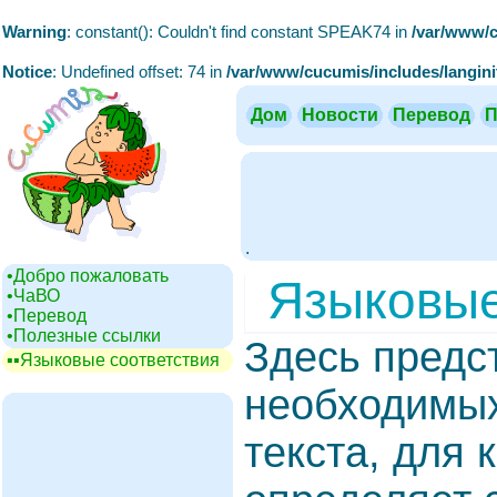
Warning
: constant(): Couldn't find constant SPEAK74 in
/var/www/c
Notice
: Undefined offset: 74 in
/var/www/cucumis/includes/langini
Дом
Новости
Перевод
П
.
•‎Добро пожаловать
Языковые
•‎ЧаВО
•‎Перевод
•‎Полезные ссылки
Здесь предс
▪▪‎Языковые соответствия
необходимых
текста, для 