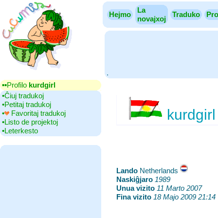
La
Hejmo
Traduko
Pro
novajxoj
.
▪▪‎Profilo
kurdgirl
•‎Ĉiuj tradukoj
•‎Petitaj tradukoj
kurdgirl
•‎
Favoritaj tradukoj
•‎Listo de projektoj
•‎Leterkesto
Lando
‎Netherlands
Naskiĝjaro
‎
1989
Unua vizito
‎
11 Marto 2007
Fina vizito
‎
18 Majo 2009 21:14