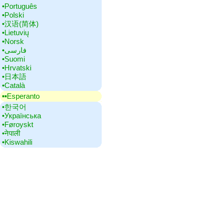
•‎Português
•‎Polski
•‎汉语(简体)
•‎Lietuvių
•‎Norsk
•‎فارسی
•‎Suomi
•‎Hrvatski
•‎日本語
•‎Català
▪▪‎Esperanto
•‎한국어
•‎Українська
•‎Føroyskt
•‎नेपाली
•‎Kiswahili