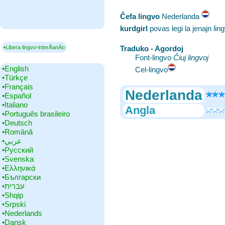
Ĉefa lingvo
‎Nederlanda
kurdgirl
povas legi la jenajn lin
▪Libera lingvo-interÅanÄo
Traduko - Agordoj
Font-lingvo
Ĉiuj lingvoj
•‎English
Cel-lingvo
•‎Türkçe
•‎Français
Nederlanda
•‎Español
•‎Italiano
Angla
•‎Português brasileiro
•‎Deutsch
•‎Română
•‎عربي
•‎Русский
•‎Svenska
•‎Ελληνικά
•‎Български
•‎עברית
•‎Shqip
•‎Srpski
•‎Nederlands
•‎Dansk