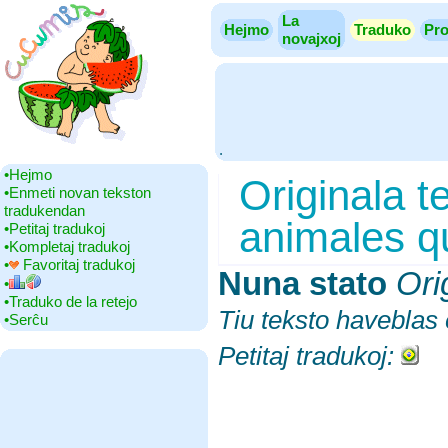
La
Hejmo
Traduko
Pro
novajxoj
.
•‎Hejmo
Originala t
•‎Enmeti novan tekston
tradukendan
animales qu
•‎Petitaj tradukoj
•‎Kompletaj tradukoj
•‎
Favoritaj tradukoj
Nuna stato
‎
Ori
•‎
•‎Traduko de la retejo
Tiu teksto haveblas 
•‎Serĉu
Petitaj tradukoj: