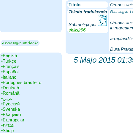
Titolo
Omnes anima
Teksto tradukenda
Font-lingvo: L
Omnes anima
Submetigx per
in marcatum 
skillsjr96
arreptanditi
▪Libera lingvo-interÅanÄo
Dura Praxis
•‎English
5 Majo 2015 01:3
•‎Türkçe
•‎Français
•‎Español
•‎Italiano
•‎Português brasileiro
•‎Deutsch
•‎Română
•‎عربي
•‎Русский
•‎Svenska
•‎Ελληνικά
•‎Български
•‎עברית
•‎Shqip