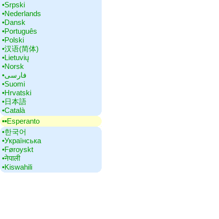
•‎Srpski
•‎Nederlands
•‎Dansk
•‎Português
•‎Polski
•‎汉语(简体)
•‎Lietuvių
•‎Norsk
•‎فارسی
•‎Suomi
•‎Hrvatski
•‎日本語
•‎Català
▪▪‎Esperanto
•‎한국어
•‎Українська
•‎Føroyskt
•‎नेपाली
•‎Kiswahili