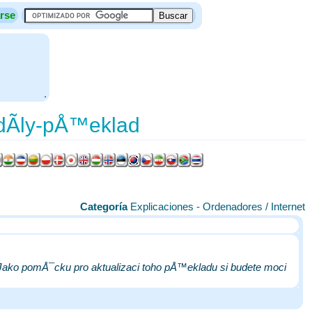
rse
.
dÃ­ly-pÅ™eklad
Categoría
Explicaciones - Ordenadores / Internet
 Jako pomÅ¯cku pro aktualizaci toho pÅ™ekladu si budete moci