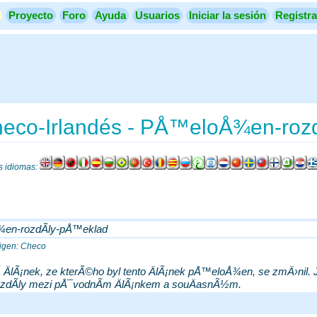
Proyecto
Foro
Ayuda
Usuarios
Iniciar la sesión
Registra
heco-Irlandés - PÅ™eloÅ¾en-roz
es idiomas:
en-rozdÃ­ly-pÅ™eklad
rigen: Checo
 ÄlÃ¡nek, ze kterÃ©ho byl tento ÄlÃ¡nek pÅ™eloÅ¾en, se zmÄ›nil.
rozdÃ­ly mezi pÅ¯vodnÃ­m ÄlÃ¡nkem a souÄasnÃ½m.