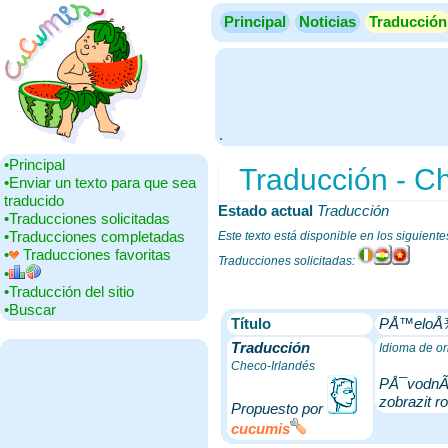
Principal
Noticias
Traducción
.
•‎Principal
Traducción - C
•‎Enviar un texto para que sea
traducido
Estado actual
‎
Traducción
•‎Traducciones solicitadas
•‎Traducciones completadas
Este texto está disponible en los siguient
•‎
Traducciones favoritas
Traducciones solicitadas:
•‎
•‎Traducción del sitio
•‎Buscar
Título
PÅ™eloÅ¾
Traducción
Idioma de o
Checo-Irlandés
PÅ¯vodnÃ­
zobrazit 
Propuesto por
cucumis