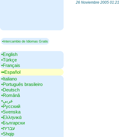
26 Noviembre 2005 01:21
▪Intercambio de Idiomas Gratis
•‎English
•‎Türkçe
•‎Français
▪▪‎Español
•‎Italiano
•‎Português brasileiro
•‎Deutsch
•‎Română
•‎عربي
•‎Русский
•‎Svenska
•‎Ελληνικά
•‎Български
•‎עברית
•‎Shqip