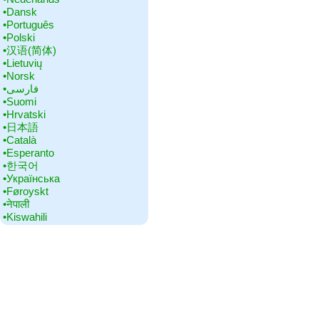
•‎Dansk
•‎Português
•‎Polski
•‎汉语(简体)
•‎Lietuvių
•‎Norsk
•‎فارسی
•‎Suomi
•‎Hrvatski
•‎日本語
•‎Català
•‎Esperanto
•‎한국어
•‎Українська
•‎Føroyskt
•‎नेपाली
•‎Kiswahili