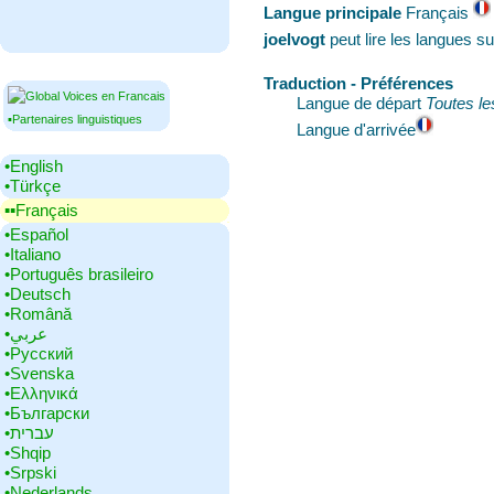
Langue principale
‎Français
joelvogt
peut lire les langues s
Traduction - Préférences
Langue de départ
Toutes le
▪Partenaires linguistiques
Langue d'arrivée
•‎English
•‎Türkçe
▪▪‎Français
•‎Español
•‎Italiano
•‎Português brasileiro
•‎Deutsch
•‎Română
•‎عربي
•‎Русский
•‎Svenska
•‎Ελληνικά
•‎Български
•‎עברית
•‎Shqip
•‎Srpski
•‎Nederlands