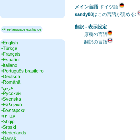
メイン言語
‎ドイツ語
sandy88
はこの言語が読める:
翻訳 - 表示設定
▪Free language exchange
原稿の言語
翻訳の言語
•‎English
•‎Türkçe
•‎Français
•‎Español
•‎Italiano
•‎Português brasileiro
•‎Deutsch
•‎Română
•‎عربي
•‎Русский
•‎Svenska
•‎Ελληνικά
•‎Български
•‎עברית
•‎Shqip
•‎Srpski
•‎Nederlands
•‎Dansk