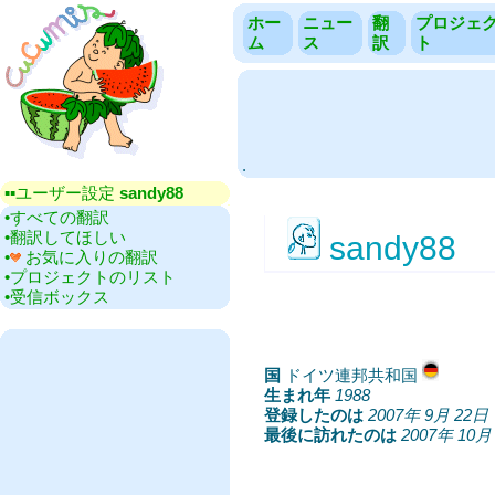
ホー
ニュー
翻
プロジェ
ム
ス
訳
ト
.
▪▪‎ユーザー設定
sandy88
•‎すべての翻訳
•‎翻訳してほしい
sandy88
•‎
お気に入りの翻訳
•‎プロジェクトのリスト
•‎受信ボックス
国
‎ドイツ連邦共和国
生まれ年
‎
1988
登録したのは
‎
2007年 9月 22日
最後に訪れたのは
‎
2007年 10月 