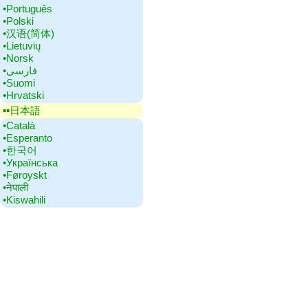
•‎Português
•‎Polski
•‎汉语(简体)
•‎Lietuvių
•‎Norsk
•‎فارسی
•‎Suomi
•‎Hrvatski
▪▪‎日本語
•‎Català
•‎Esperanto
•‎한국어
•‎Українська
•‎Føroyskt
•‎नेपाली
•‎Kiswahili