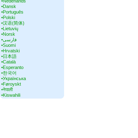
•‎Nederlands
•‎Dansk
•‎Português
•‎Polski
•‎汉语(简体)
•‎Lietuvių
•‎Norsk
•‎فارسی
•‎Suomi
•‎Hrvatski
•‎日本語
•‎Català
•‎Esperanto
•‎한국어
•‎Українська
•‎Føroyskt
•‎नेपाली
•‎Kiswahili