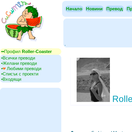
Начало
Новини
Превод
Пр
.
▪▪‎Профил
Roller-Coaster
•‎Всички преводи
•‎Желани преводи
•‎
Любими преводи
•‎Списък с проекти
•‎Входящи
Rolle