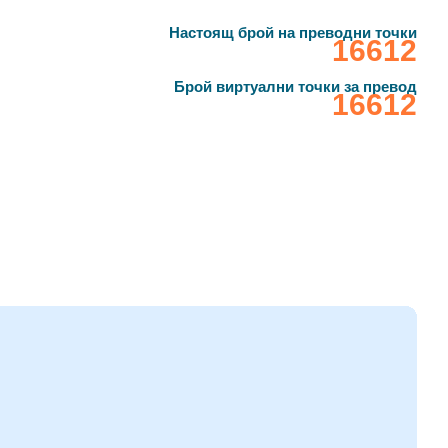
Настоящ брой на преводни точки
‎16612
Брой виртуални точки за превод
‎16612