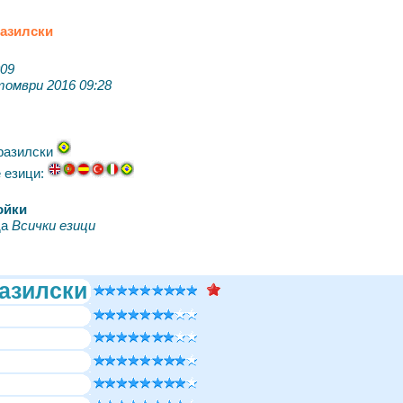
разилски
009
томври 2016 09:28
Бразилски
 езици:
ойки
да
Всички езици
азилски