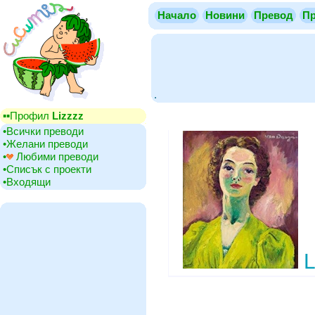
Начало
Новини
Превод
Пр
.
▪▪‎Профил
Lizzzz
•‎Всички преводи
•‎Желани преводи
•‎
Любими преводи
•‎Списък с проекти
•‎Входящи
L