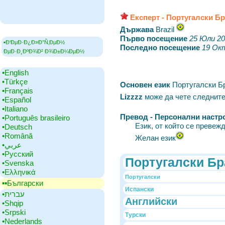
Експерт - Португалски Б
Държава
‎Brazil
Първо посещение
‎
25 Юли 2
▪Ð‘ÐµÐ·Ð¿Ð»Ð°Ñ‚ÐµÐ½
Последно посещение
‎
19 Ок
ÐµÐ·Ð¸ÐºÐ¾Ð² Ð¾Ð±Ð¼ÐµÐ½
•‎English
•‎Türkçe
Основен език
‎Португалски 
•‎Français
Lizzzz
може да чете следните
•‎Español
•‎Italiano
Превод - Персонални настр
•‎Português brasileiro
Език, от който се превеж
•‎Deutsch
•‎Română
Желан език
•‎عربي
•‎Русский
Португалски Бр
•‎Svenska
•‎Ελληνικά
Португалски
▪▪‎Български
Испански
•‎עברית
Английски
•‎Shqip
•‎Srpski
Турски
•‎Nederlands