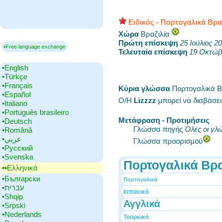
Ειδικός - Πορτογαλικά Βρα
Χώρα
‎Βραζιλία
Πρώτη επίσκεψη
‎
25 Ιούλιος 2
▪Free language exchange
Τελευταία επίσκεψη
‎
19 Οκτώβ
•‎English
•‎Türkçe
•‎Français
Κύρια γλώσσα
‎Πορτογαλικά Β
•‎Español
Ο/Η
Lizzzz
μπορεί να διαβάσε
•‎Italiano
•‎Português brasileiro
Μετάφραση - Προτιμήσεις
•‎Deutsch
Γλώσσα πηγής
Όλες οι γλ
•‎Română
•‎عربي
Γλώσσα προορισμού
•‎Русский
•‎Svenska
Πορτογαλικά Βρα
▪▪‎Ελληνικά
•‎Български
Πορτογαλικά
•‎עברית
Ισπανικά
•‎Shqip
Αγγλικά
•‎Srpski
•‎Nederlands
Τουρκικά