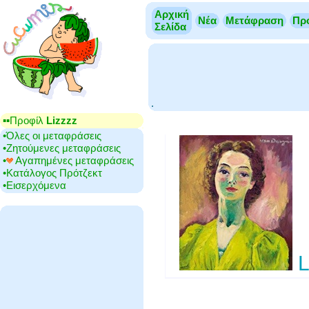
Αρχική
Νέα
Μετάφραση
Πρ
Σελίδα
.
▪▪‎Προφίλ
Lizzzz
•‎Όλες οι μεταφράσεις
•‎Ζητούμενες μεταφράσεις
•‎
Αγαπημένες μεταφράσεις
•‎Κατάλογος Πρότζεκτ
•‎Εισερχόμενα
L