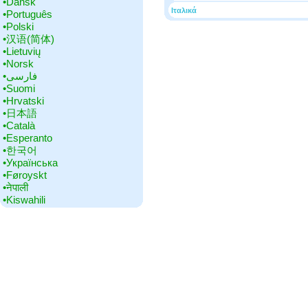
•‎Dansk
Ιταλικά
•‎Português
•‎Polski
•‎汉语(简体)
•‎Lietuvių
•‎Norsk
•‎فارسی
•‎Suomi
•‎Hrvatski
•‎日本語
•‎Català
•‎Esperanto
•‎한국어
•‎Українська
•‎Føroyskt
•‎नेपाली
•‎Kiswahili