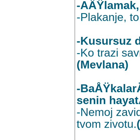
-AÄŸlamak,
-Plakanje, 
-Kusursuz d
-Ko trazi sav
(Mevlana)
-BaÅŸkalarÄ
senin hayat
-Nemoj zavid
tvom zivotu.