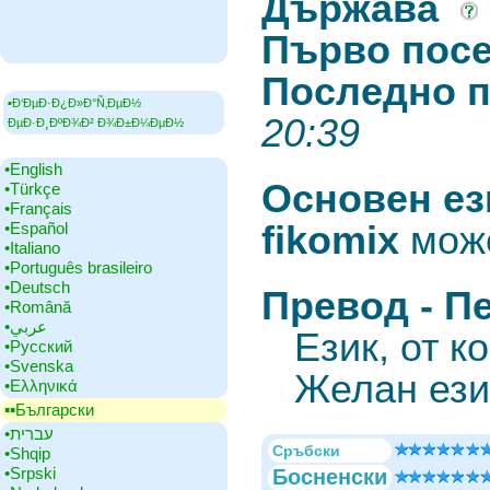
Държава
‎
Първо пос
Последно 
▪Ð‘ÐµÐ·Ð¿Ð»Ð°Ñ‚ÐµÐ½
20:39
ÐµÐ·Ð¸ÐºÐ¾Ð² Ð¾Ð±Ð¼ÐµÐ½
•‎English
Основен ез
•‎Türkçe
•‎Français
•‎Español
fikomix
може
•‎Italiano
•‎Português brasileiro
•‎Deutsch
Превод - П
•‎Română
•‎عربي
Език, от к
•‎Русский
•‎Svenska
Желан ези
•‎Ελληνικά
▪▪‎Български
•‎עברית
Сръбски
•‎Shqip
•‎Srpski
Босненски