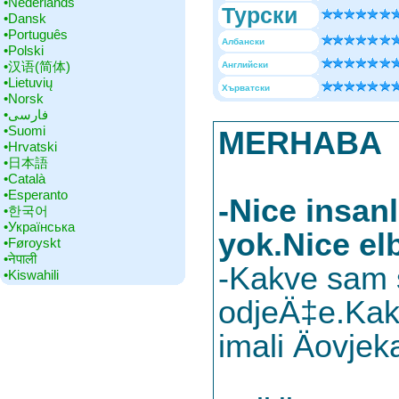
•‎Nederlands
Турски
•‎Dansk
•‎Português
Албански
•‎Polski
•‎汉语(简体)
Английски
•‎Lietuvių
Хърватски
•‎Norsk
•‎فارسی
•‎Suomi
MERHABA
•‎Hrvatski
•‎日本語
•‎Català
•‎Esperanto
-Nice insan
•‎한국어
•‎Українська
yok.Nice el
•‎Føroyskt
•‎नेपाली
-Kakve sam s
•‎Kiswahili
odjeÄ‡e.Kakv
imali Äovjek