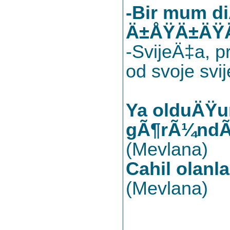
-Bir mum d
Ä±ÅŸÄ±ÄŸÄ
-SvijeÄ‡a, p
od svoje svij
Ya olduÄŸu
gÃ¶rÃ¼ndÃ
(Mevlana)
Cahil olanl
(Mevlana)