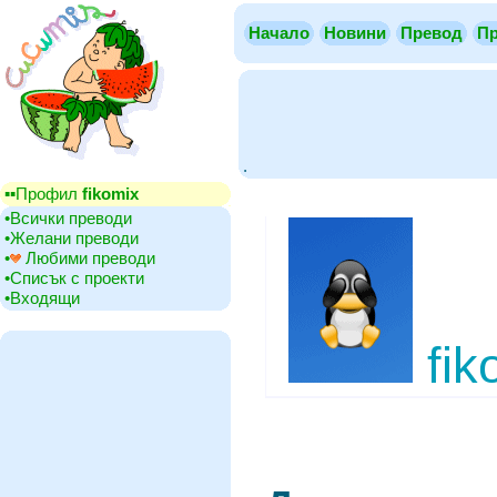
Начало
Новини
Превод
Пр
.
▪▪‎Профил
fikomix
•‎Всички преводи
•‎Желани преводи
•‎
Любими преводи
•‎Списък с проекти
•‎Входящи
fik