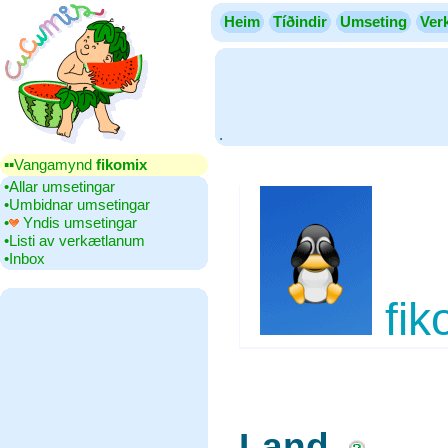
Heim
Tíðindir
Umseting
Ver
.
▪▪‎Vangamynd
fikomix
•‎Allar umsetingar
•‎Umbidnar umsetingar
•‎
Yndis umsetingar
•‎Listi av verkætlanum
•‎Inbox
fik
Land
‎