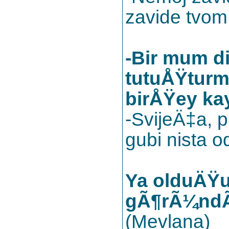
zavide tvom 
-Bir mum d
tutuÅŸtur
birÅŸey ka
-SvijeÄ‡a, p
gubi nista od
Ya olduÄŸu
gÃ¶rÃ¼ndÃ
(Mevlana)