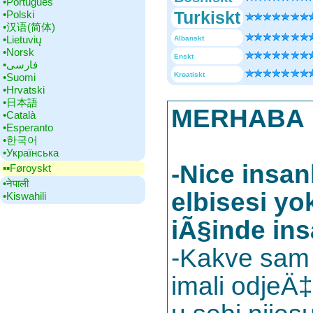
•‎Português
Turkiskt
•‎Polski
•‎汉语(简体)
•‎Lietuvių
Albanskt
•‎Norsk
Enskt
•‎فارسی
Kroatiskt
•‎Suomi
•‎Hrvatski
•‎日本語
MERHABA
•‎Català
•‎Esperanto
•‎한국어
•‎Українська
-Nice insa
▪▪‎Føroyskt
•‎नेपाली
elbisesi yo
•‎Kiswahili
iÃ§inde ins
-Kakve sam s
imali odjeÄ