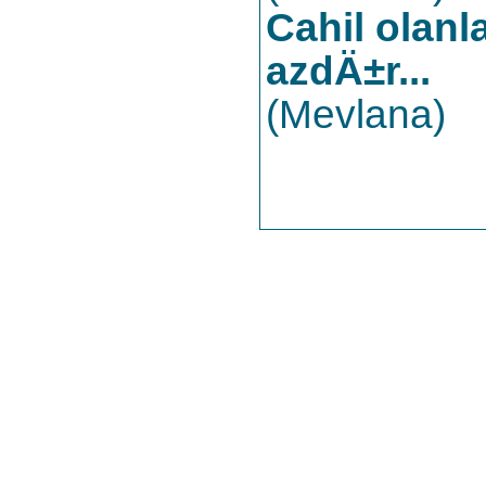
Cahil olan
azdÄ±r...
(Mevlana)