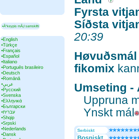
Fyrsta vitja
Síðsta vitja
▪Ã“keypis mÃ¡l samskifti
20:39
•‎English
•‎Türkçe
•‎Français
Høvuðsmál
•‎Español
•‎Italiano
fikomix
kann
•‎Português brasileiro
•‎Deutsch
•‎Română
•‎عربي
Umseting -
•‎Русский
•‎Svenska
Uppruna m
•‎Ελληνικά
•‎Български
Ynskt mál
•‎עברית
•‎Shqip
•‎Srpski
•‎Nederlands
Serbiskt
•‎Dansk
Bosniskt