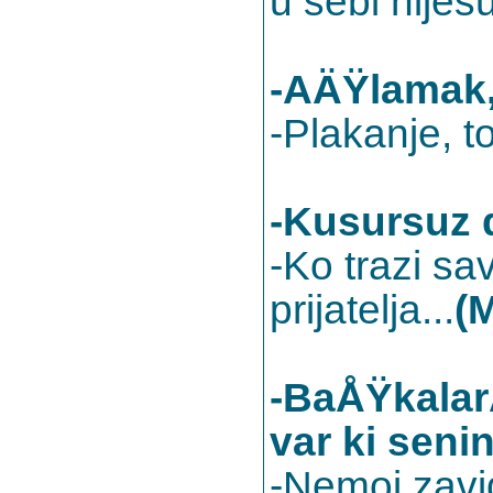
u sebi nijesu
-AÄŸlamak
-Plakanje, 
-Kusursuz d
-Ko trazi sa
prijatelja...
(
-BaÅŸkalar
var ki seni
-Nemoj zavid