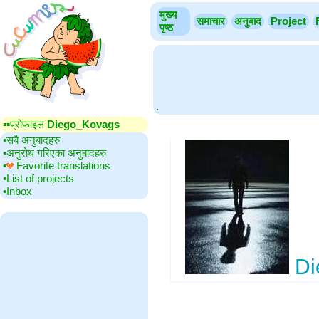
मुख्य
समाचार
अनुबाद
Project
पृष्ठ
.
▪▪‎प्रोफाइल
Diego_Kovags
•‎सबै अनुबादहरु
•‎अनुरोध गरिएका अनुबादहरु
•‎
Favorite translations
•‎List of projects
•‎Inbox
Di