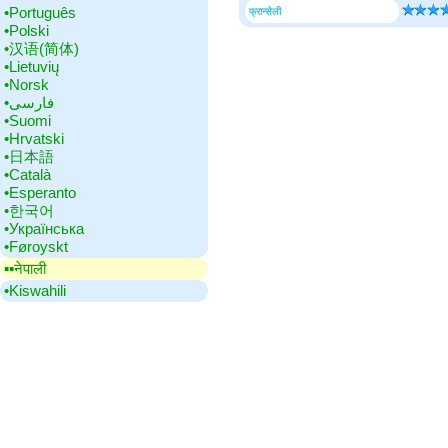
•‎Português
फ्रान्सेली
•‎Polski
•‎汉语(简体)
•‎Lietuvių
•‎Norsk
•‎فارسی
•‎Suomi
•‎Hrvatski
•‎日本語
•‎Català
•‎Esperanto
•‎한국어
•‎Українська
•‎Føroyskt
▪▪‎नेपाली
•‎Kiswahili