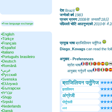
देश
‎Brazil
जन्मेको बर्ष
‎
1983
प्रथम भ्रमण
‎
2008年 जनवरी 18日
पछिल्लो चोटि आउनुभएको
‎
2010年 मे 
▪Free language exchange
•‎English
•‎Türkçe
प्रमुख भाषा
‎ब्राजिलियन पर्तुगिज
•‎Français
•‎Español
Diego_Kovags
can read the fo
•‎Italiano
•‎Português brasileiro
अनुबाद - Preferences
•‎Deutsch
स्रोत भाषा
•‎Română
•‎عربي
अनुबाद गर्नुपर्ने भाषा
•‎Русский
•‎Svenska
ब्राजिलियन पर्तुगिज
•‎Ελληνικά
•‎Български
इतालियन
•‎עברית
अंग्रेजी
•‎Shqip
•‎Srpski
पोर्तुगाली
•‎Nederlands
स्पेनी
•‎Dansk