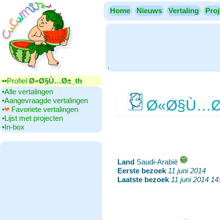
Home
Nieuws
Vertaling
Proj
.
▪▪‎Profiel
Ø«Ø§Ù…Ø±_th
•‎Alle vertalingen
•‎Aangevraagde vertalingen
Ø«Ø§Ù…Ø
•‎
Favoriete vertalingen
•‎Lijst met projecten
•‎In-box
Land
‎Saudi-Arabië
Eerste bezoek
‎
11 juni 2014
Laatste bezoek
‎
11 juni 2014 14