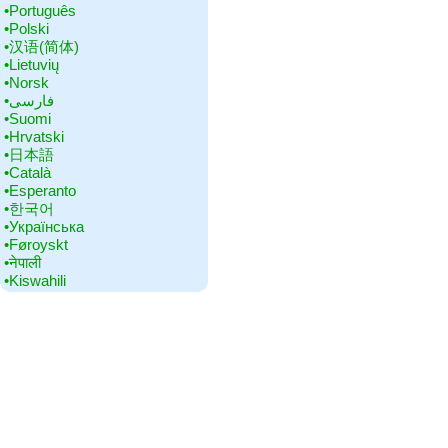
•‎Português
•‎Polski
•‎汉语(简体)
•‎Lietuvių
•‎Norsk
•‎فارسی
•‎Suomi
•‎Hrvatski
•‎日本語
•‎Català
•‎Esperanto
•‎한국어
•‎Українська
•‎Føroyskt
•‎नेपाली
•‎Kiswahili