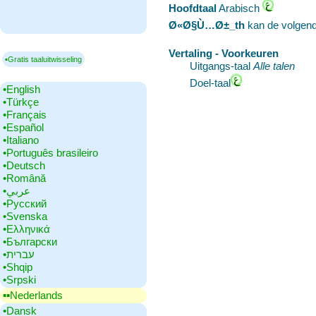
Hoofdtaal
‎Arabisch
Ø«Ø§Ù…Ø±_th
kan de volgend
Vertaling - Voorkeuren
▪Gratis taaluitwisseling
Uitgangs-taal
Alle talen
Doel-taal
•‎English
•‎Türkçe
•‎Français
•‎Español
•‎Italiano
•‎Português brasileiro
•‎Deutsch
•‎Română
•‎عربي
•‎Русский
•‎Svenska
•‎Ελληνικά
•‎Български
•‎עברית
•‎Shqip
•‎Srpski
▪▪‎Nederlands
•‎Dansk