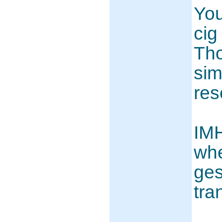
Yo
cig
Tho
sim
res
IMH
whe
ges
tra