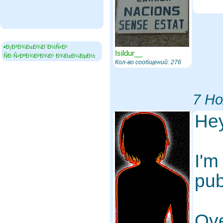
▪Ð¡Ð²Ð¾Ð±Ð¾Ð´Ð½Ñ‹Ð¹
Isildur__
ÑÐ·Ñ‹ÐºÐ¾Ð²Ð¾Ð¹ Ð¾Ð±Ð¼ÐµÐ½
Кол-во сообщений: 276
7 Но
Hey
I'm
pub
Ove