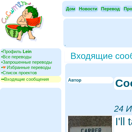
Дом
Новости
Перевод
Про
.
•‎Профиль
Lein
Входящие сооб
•‎Все переводы
•‎Запрошенные переводы
•‎
Избранные переводы
•‎Cписок проектов
▪▪‎Входящие сообщения
Со
Автор
24 И
I'l