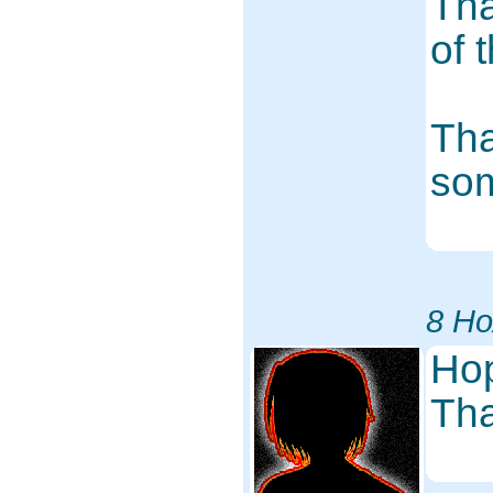
Tha
of 
Tha
som
8 Но
Hop
Th