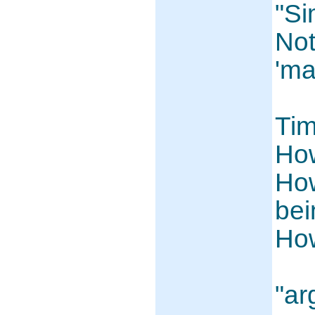
"Si
Not
'ma
Tim
How
How
bei
How
"ar