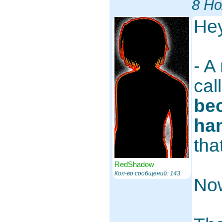
8 Но
Hey
- A
cal
bec
ha
th
RedShadow
Кол-во сообщений: 143
No