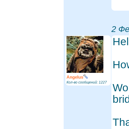
2 Фе
Hel
How
Angelus
Кол-во сообщений: 1227
Wou
bri
Tha