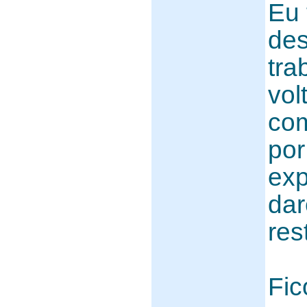
Eu
de
tra
vol
com
por
exp
dar
res
Fic