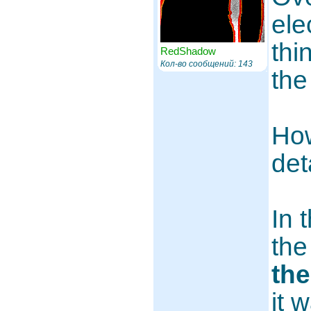
ele
thi
RedShadow
Кол-во сообщений: 143
the
How
det
In 
the
th
it 