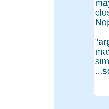
may
clo
Nop
"ar
may
sim
...