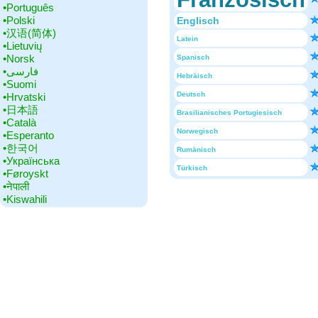
•‎Português
•‎Polski
Englisch
•‎汉语(简体)
Latein
•‎Lietuvių
•‎Norsk
Spanisch
•‎فارسی
Hebräisch
•‎Suomi
Deutsch
•‎Hrvatski
•‎日本語
Brasilianisches Portugiesisch
•‎Català
Norwegisch
•‎Esperanto
•‎한국어
Rumänisch
•‎Українська
Türkisch
•‎Føroyskt
•‎नेपाली
•‎Kiswahili