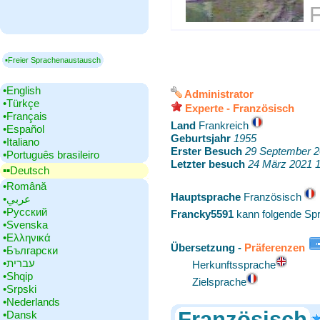
F
▪Freier Sprachenaustausch
•‎English
Administrator
•‎Türkçe
Experte - Französisch
•‎Français
Land
‎Frankreich
•‎Español
Geburtsjahr
‎
1955
•‎Italiano
Erster Besuch
‎
29 September 
•‎Português brasileiro
Letzter besuch
‎
24 März 2021 
▪▪‎Deutsch
•‎Română
Hauptsprache
‎Französisch
•‎عربي
•‎Русский
Francky5591
kann folgende Sp
•‎Svenska
•‎Ελληνικά
Übersetzung -
Präferenzen
•‎Български
•‎עברית
Herkunftssprache
•‎Shqip
Zielsprache
•‎Srpski
•‎Nederlands
Französisch
•‎Dansk