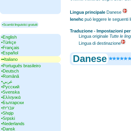
Lingua principale
‎Danese
lenehc
può leggere le seguenti 
▪Scambi linguistici gratuiti
Traduzione - Impostazioni per
Lingua originale
Tutte le lin
•‎English
•‎Türkçe
Lingua di destinazione
•‎Français
•‎Español
Danese
▪▪‎Italiano
•‎Português brasileiro
•‎Deutsch
•‎Română
•‎عربي
•‎Русский
•‎Svenska
•‎Ελληνικά
•‎Български
•‎עברית
•‎Shqip
•‎Srpski
•‎Nederlands
•‎Dansk