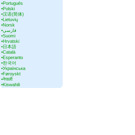
•‎Português
•‎Polski
•‎汉语(简体)
•‎Lietuvių
•‎Norsk
•‎فارسی
•‎Suomi
•‎Hrvatski
•‎日本語
•‎Català
•‎Esperanto
•‎한국어
•‎Українська
•‎Føroyskt
•‎नेपाली
•‎Kiswahili