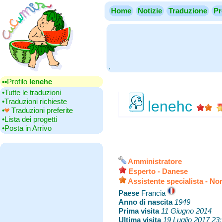
Home
Notizie
Traduzione
Pr
.
▪▪‎Profilo
lenehc
•‎Tutte le traduzioni
•‎Traduzioni richieste
lenehc
•‎
Traduzioni preferite
•‎Lista dei progetti
•‎Posta in Arrivo
Amministratore
Esperto - Danese
Assistente specialista - No
Paese
‎Francia
Anno di nascita
‎
1949
Prima visita
‎
11 Giugno 2014
Ultima visita
‎
19 Luglio 2017 23