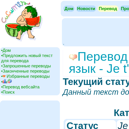
Дом
Новости
Перевод
Про
.
•‎Дом
Перевод
•‎Предложить новый текст
для перевода
язык - Je 
•‎Запрошенные переводы
•‎Законченные переводы
•‎
Избранные переводы
Текущий стат
•‎
•‎Перевод вебсайта
Данный текст до
•‎Поиск
Ка
Статус
Je