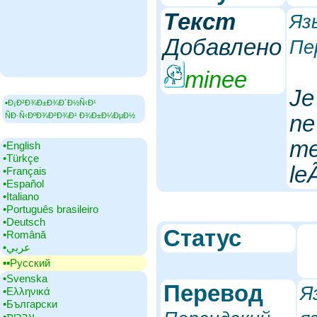
Tекст
Яз
Добавлено
Пе
minee
Je
▪Ð¡Ð²Ð¾Ð±Ð¾Ð´Ð½Ñ‹Ð¹
ne
ÑÐ·Ñ‹ÐºÐ¾Ð²Ð¾Ð¹ Ð¾Ð±Ð¼ÐµÐ½
me
•‎English
•‎Türkçe
le
•‎Français
•‎Español
•‎Italiano
•‎Português brasileiro
•‎Deutsch
Статус
•‎Română
•‎عربي
▪▪‎Русский
•‎Svenska
Перевод
Я
•‎Ελληνικά
•‎Български
•‎עברית