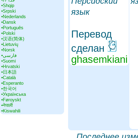
Персидский
я
•‎Shqip
язык
•‎Srpski
•‎Nederlands
•‎Dansk
•‎Português
Перевод
•‎Polski
•‎汉语(简体)
•‎Lietuvių
сделан
•‎Norsk
•‎فارسی
ghasemkiani
•‎Suomi
•‎Hrvatski
•‎日本語
•‎Català
•‎Esperanto
•‎한국어
•‎Українська
•‎Føroyskt
•‎नेपाली
•‎Kiswahili
Последнее изм